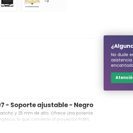
¿Alguna
)
No dude e
asistenci
encantado
Atención
07 - Soporte ajustable - Negro
ancho y 25 mm de alto. Ofrece una potente
ético, lo que convierte al proyector PURPL
Perfecto para iluminar pequeños espacios o
n ángulo de haz amplio de 120°, ilumina