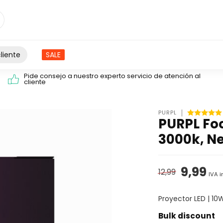
liente
SALE
Pide consejo a nuestro experto servicio de atención al
cliente
PURPL
PURPL Foc
3000k, N
9,99
12,99
IVA i
Proyector LED | 10
Bulk discount