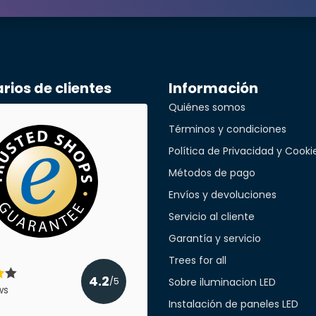
Orden pagar entregar OK
Enviado el
7/3/2025
léfono*
Jean Bex
ios de clientes
Información
Enviado el
6/19/2025
Quiénes somos
a empresa
Términos y condiciones
Lucas Vogels
Política de Privacidad y Cooki
Enviado el
3/29/2025
Métodos de pago
cant
Envíos y devoluciones
Dirk Hein
Servicio al cliente
Enviado el
2/20/2025
Garantía y servicio
Trees for all
Helmut Kaddatz
4.2
Sobre iluminacion LED
/5
ws
Enviado el
1/29/2025
Instalación de paneles LED