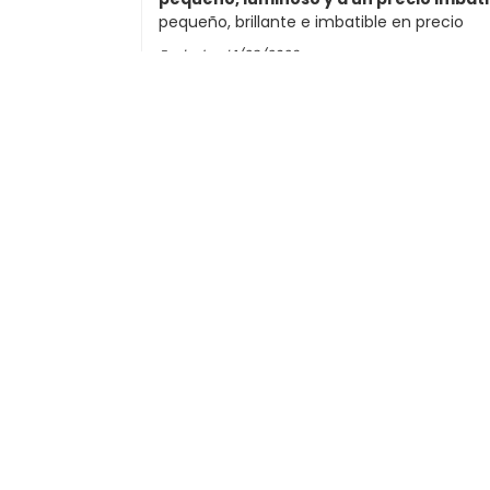
pequeño, brillante e imbatible en precio
Enviado el
1/28/2026
Dennis Bollrath
Enviado el
12/20/2025
Franz-Georg Kretschmann
Entrega rápida....siempre de nuevo...
Entrega rápida....siempre feliz de volver...
Enviado el
12/15/2025
Christian Daub
Enviado el
12/8/2025