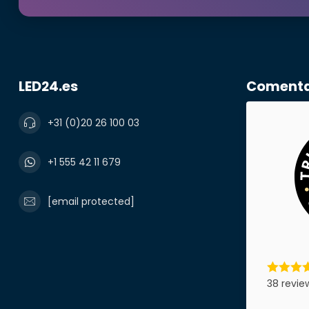
Número de te
LED24.es
Comentar
Nombre de l
+31 (0)20 26 100 03
+1 555 42 11 679
Producto*
[email protected]
Notas
38 revie