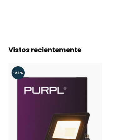
Etiqueta energética
F
Certificados
CE & RoHS
Garantía
2 años
Vistos recientemente
-23%