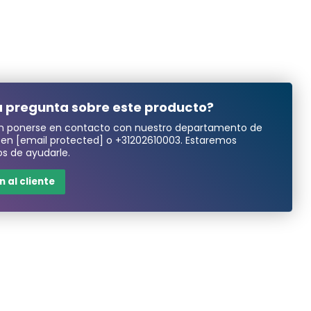
 pregunta sobre este producto?
n ponerse en contacto con nuestro departamento de
a en
[email protected]
o
+31202610003
. Estaremos
s de ayudarle.
 al cliente