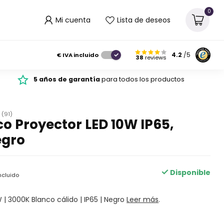
0
Mi cuenta
Lista de deseos
€
IVA incluido
4.2
/5
38
reviews
5 años de garantía
para todos los productos
(91)
o Proyector LED 10W IP65,
egro
Disponible
ncluido
W | 3000K Blanco cálido | IP65 | Negro
Leer más
.