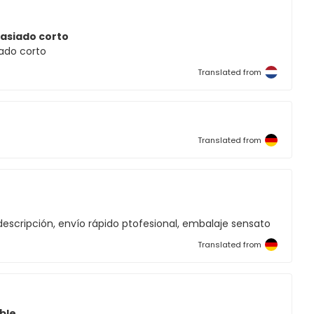
asiado corto
ado corto
Translated from
Translated from
escripción, envío rápido ptofesional, embalaje sensato
Translated from
ble