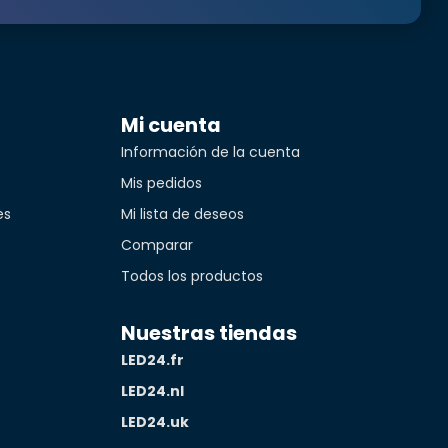
Translated from
Mi cuenta
Translated from
Información de la cuenta
Mis pedidos
es
Mi lista de deseos
Translated from
Comparar
idad*
Todos los productos
Translated from
Nuestras tiendas
LED24.fr
LED24.nl
LED24.uk
Translated from