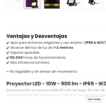
Ventajas y Desventajas
✔️ Apto para entornos exigentes y uso exterior (
IP65 & IK07
✔️ Alcance del haz de luz de
1-2
metros
✔️ Soporte ajustable
✔️ 50.000
horas de funcionamiento
✔️ Alta eficiencia lumínica
➖ No regulable y sin sensor de movimiento
Proyector LED - 10W - 900 lm - IP65 - IK
Este proyector compacto mide 115 mm de largo, 80 mm de 
luminosidad de 900 lúmenes con solo 10W de consumo energ
Ver todo
en una opción eficiente en cuanto al consumo de energía. 
superficies, tiene un alcance de haz de 1 a 2 metros. Con u