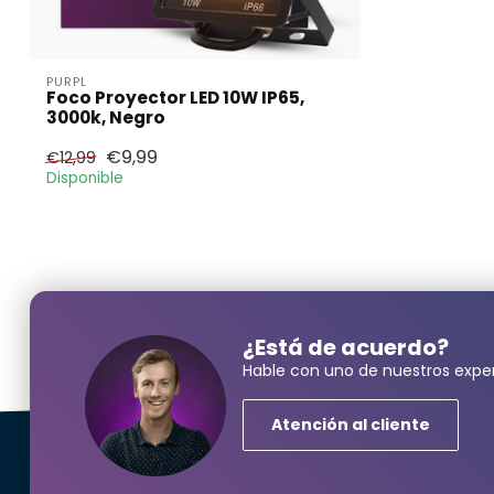
PURPL
Foco Proyector LED 10W IP65,
3000k, Negro
€9,99
€12,99
Disponible
¿Neces
¿Está de acuerdo?
Hable con uno de nuestros exper
Nombre y ape
Atención al cliente
correo electr