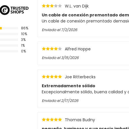
W.L. van Dijk
peratura de color de 3000K, ideal para crear
ecto para espacios donde se desee una
Un cable de conexión premontado dem
 luminosidad óptima y un ambiente
Un cable de conexión premontado demasi
86%
Enviado el
7/2/2026
10%
3%
1%
ensor
Alfred Hoppe
0%
Enviado el
3/15/2026
Joe Ritterbecks
Extremadamente sólido
Excepcionalmente sólido, buena calidad y d
Enviado el
2/17/2026
Thomas Budny
pequeño, luminoso y a un precio imbati