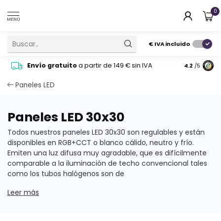
0
MENÚ
€
IVA incluido
Pide cons
Envío gratuito
a partir de 149 € sin IVA
4.2
/5
atención 
Paneles LED
Paneles LED 30x30
Todos nuestros paneles LED 30x30 son regulables y están
disponibles en RGB+CCT o blanco cálido, neutro y frío.
Emiten una luz difusa muy agradable, que es difícilmente
comparable a la iluminación de techo convencional tales
como los tubos halógenos son de
Leer más