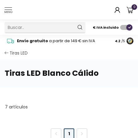
0
MENÚ
€
IVA incluido
Pide cons
Envío gratuito
a partir de 149 € sin IVA
4.2
/5
atención 
Tiras LED
Tiras LED Blanco Cálido
7 artículos
1