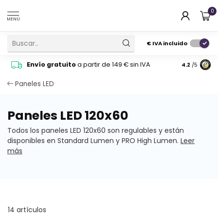
0
MENÚ
€
IVA incluido
Pide cons
Envío gratuito
a partir de 149 € sin IVA
4.2
/5
atención 
Paneles LED
Paneles LED 120x60
Todos los paneles LED 120x60 son regulables y están
disponibles en Standard Lumen y PRO High Lumen.
Leer
más
14 artículos