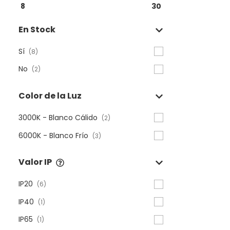
8
30
En Stock
Sí
(8)
No
(2)
Color de la Luz
3000K - Blanco Cálido
(2)
6000K - Blanco Frío
(3)
Valor IP
IP20
(6)
IP40
(1)
IP65
(1)