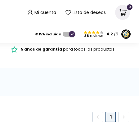
0
Mi cuenta
Lista de deseos
€
IVA incluido
4.2
/5
38
reviews
5 años de garantía
para todos los productos
1