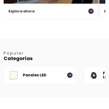
Explora ahora
Ex
Popular
Categorías
Fo
Paneles LED
LE