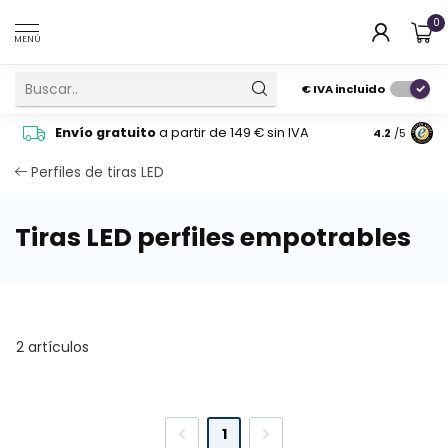
0
MENÚ
€
IVA incluido
Pide cons
Envío gratuito
a partir de 149 € sin IVA
4.2
/5
atención 
Perfiles de tiras LED
Tiras LED perfiles empotrables
2 artículos
1