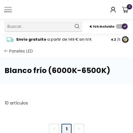
0
MENÚ
€
IVA incluido
Pide cons
Envío gratuito
a partir de 149 € sin IVA
4.2
/5
atención 
Paneles LED
Blanco frío (6000K-6500K)
10 artículos
1