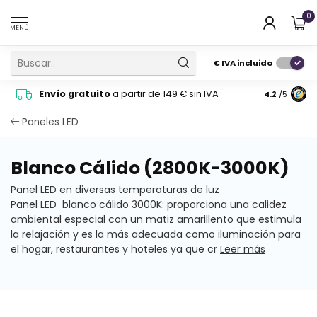
0
MENÚ
€
IVA incluido
Pide cons
Envío gratuito
a partir de 149 € sin IVA
4.2
/5
atención 
Paneles LED
Blanco Cálido (2800K-3000K)
Panel LED en diversas temperaturas de luz
Panel LED blanco cálido 3000K: proporciona una calidez
ambiental especial con un matiz amarillento que estimula
la relajación y es la más adecuada como iluminación para
el hogar, restaurantes y hoteles ya que cr
Leer más