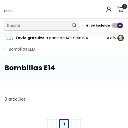
0
MENÚ
€
IVA incluido
Pide cons
Envío gratuito
a partir de 149 € sin IVA
4.2
/5
atención 
Bombillas LED
Bombillas E14
8 artículos
1