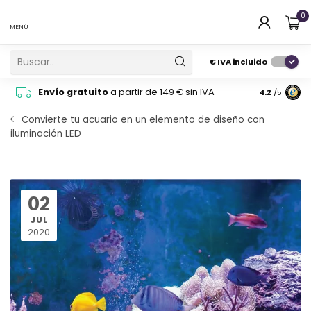
0
MENÚ
€
IVA incluido
Pide cons
Envío gratuito
a partir de 149 € sin IVA
4.2
/5
atención 
Convierte tu acuario en un elemento de diseño con
iluminación LED
02
JUL
2020