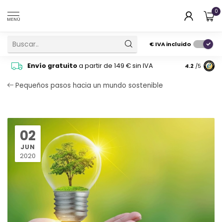
0
MENÚ
€
IVA incluido
Pide cons
Envío gratuito
a partir de 149 € sin IVA
4.2
/5
atención 
Pequeños pasos hacia un mundo sostenible
02
JUN
2020