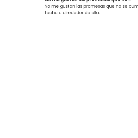
No me gustan las promesas que no se cumpl
fecha o alrededor de ella.
Enviado el
1/8/2025
REJ van den Barselaar
Enviado el
11/8/2024
Monica Goudswaard
servicio rápido
servicio rápido
buena calidad
resistente
Enviado el
7/16/2024
Benoist Kampschoer