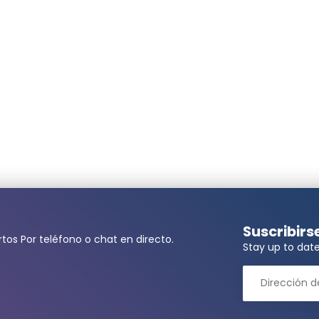
Nunca recibido
Nunca lo recibí, el equipo de soporte no r
producto era 4 veces más barato en aliexp
Enviado el
5/15/2024
Anonymous
Todo ha ido bien
Todo ha ido bien
Enviado el
2/6/2024
ita una cantidad mayor?
Anonymous
Suscribirs
Buena conexión estanca
tos Por teléfono o chat en directo.
Stay up to date
llidos*
Buena estanqueidad
Enviado el
1/29/2024
ónico*
Anonymous