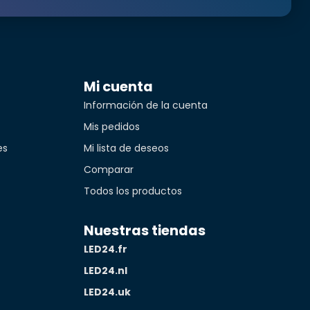
Translated from
Mi cuenta
Información de la cuenta
iento indica
Mis pedidos
nto se explica por sí mismo. no está a la venta en
es
Mi lista de deseos
Comparar
Translated from
idad*
Todos los productos
Nuestras tiendas
LED24.fr
LED24.nl
Translated from
LED24.uk