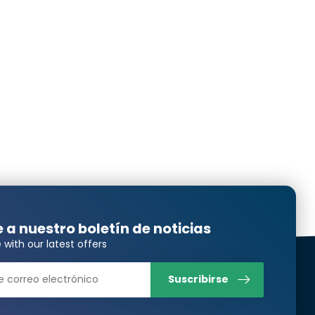
esponde nada, me están dando largas. Es más, este
ress.
Translated from
Translated from
e a nuestro boletín de noticias
 with our latest offers
Translated from
Suscribirse