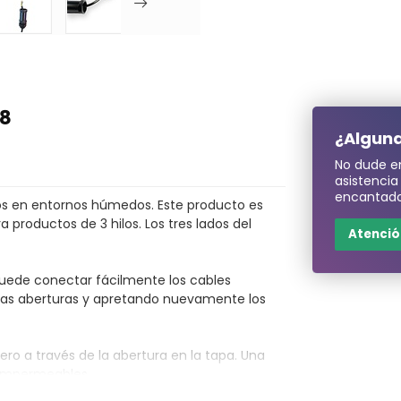
68
¿Alguna
No dude e
asistenci
encantado
os en entornos húmedos. Este producto es
 productos de 3 hilos. Los tres lados del
Atención
uede conectar fácilmente los cables
en las aberturas y apretando nuevamente los
ro a través de la abertura en la tapa. Una
n impermeables.