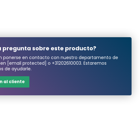
 pregunta sobre este producto?
n ponerse en contacto con nuestro departamento de
a en
[email protected]
o
+31202610003
. Estaremos
s de ayudarle.
 al cliente