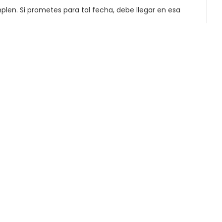
en. Si prometes para tal fecha, debe llegar en esa
Translated from
Translated from
Translated from