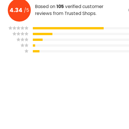
Based on
105
verified customer
4.34
/
5
Garantía
2 años
reviews from Trusted Shops.