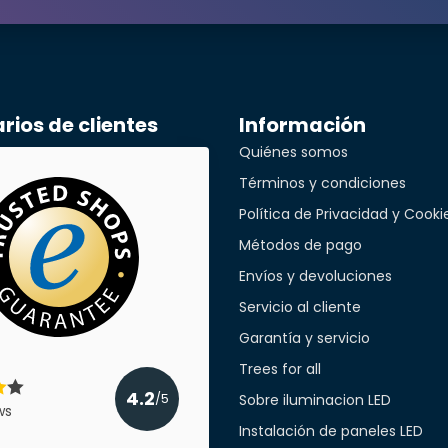
Buena conexión estanca
Buena estanqueidad
Enviado el
1/29/2024
léfono*
ios de clientes
Información
Anonymous
Quiénes somos
a empresa
práctico conector de cable. funcionam
Términos y condiciones
práctico conector de cable. el funcionamie
Política de Privacidad y Cooki
ningún otro sitio. muy práctico
Métodos de pago
Enviado el
1/10/2024
cant
Envíos y devoluciones
Servicio al cliente
Anonymous
Garantía y servicio
Conectores de empalme en T
Buena calidad
Trees for all
4.2
Sobre iluminacion LED
/5
Enviado el
1/5/2024
ws
Instalación de paneles LED