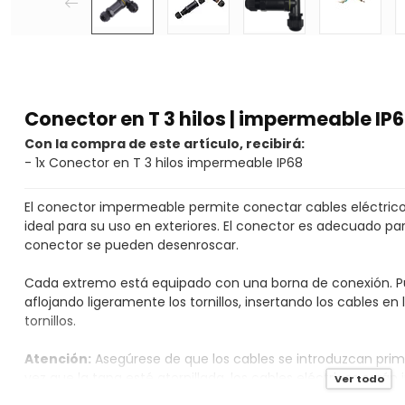
Conector en T 3 hilos | impermeable IP
Con la compra de este artículo, recibirá:
- 1x Conector en T 3 hilos impermeable IP68
El conector impermeable permite conectar cables eléctric
ideal para su uso en exteriores. El conector es adecuado para
conector se pueden desenroscar.
Cada extremo está equipado con una borna de conexión. P
aflojando ligeramente los tornillos, insertando los cables 
tornillos.
Atención:
Asegúrese de que los cables se introduzcan prime
vez que la tapa esté atornillada, los cables eléctricos será
Ver todo