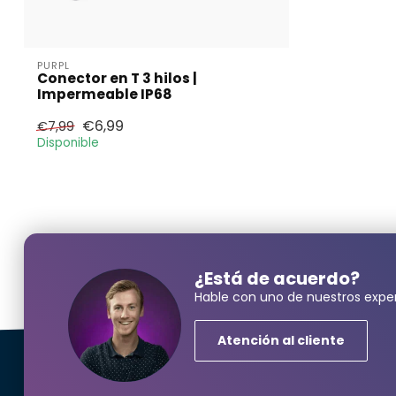
PURPL
Conector en T 3 hilos |
Impermeable IP68
€6,99
€7,99
Disponible
¿Neces
¿Está de acuerdo?
Hable con uno de nuestros exper
Nombre y ape
Atención al cliente
correo electr