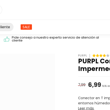
liente
SALE
Pide consejo a nuestro experto servicio de atención al
cliente
PURPL
PURPL Con
Impermea
6,99
7,99
IVA i
Conector en T imp
entornos húmedos. I
Leer más
.