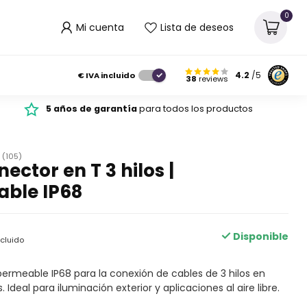
0
Mi cuenta
Lista de deseos
€
IVA incluido
4.2
/5
38
reviews
5 años de garantía
para todos los productos
(105)
ector en T 3 hilos |
ble IP68
Disponible
ncluido
ermeable IP68 para la conexión de cables de 3 hilos en
deal para iluminación exterior y aplicaciones al aire libre.