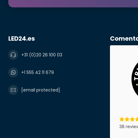
Número de te
LED24.es
Comentar
Nombre de l
+31 (0)20 26 100 03
+1 555 42 11 679
Producto*
[email protected]
Notas
38 revie