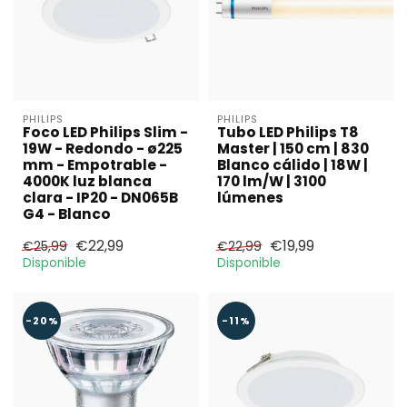
PHILIPS
PHILIPS
Foco LED Philips Slim -
Tubo LED Philips T8
19W - Redondo - ø225
Master | 150 cm | 830
mm - Empotrable -
Blanco cálido | 18W |
4000K luz blanca
170 lm/W | 3100
clara - IP20 - DN065B
lúmenes
G4 - Blanco
€22,99
€19,99
€25,99
€22,99
Disponible
Disponible
-20%
-11%