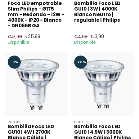
Foco LED empotrable
Bombilla Foco LED
Slim Philips - Ø175
GU10 | 3W | 4000K
mm - Redondo - 12W -
Blanco Neutro |
4000K - IP20 - Blanco
regulable | Philips
- DN065B G4
€15,99
€3,99
€17,99
€4,99
Disponible
Disponible
-9%
-20%
PHILIPS
PHILIPS
Bombilla Foco LED
Bombilla Foco LED
GU10 | 4W | 2700K
GU10 | 4.9W | 3000K
Blanco Cálido |
Blanco Cálido | Philips