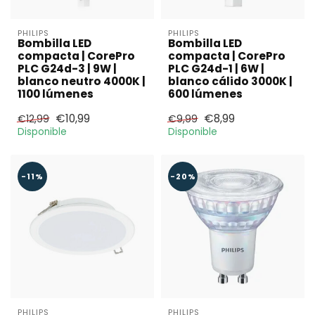
PHILIPS
PHILIPS
Bombilla LED
Bombilla LED
compacta | CorePro
compacta | CorePro
PLC G24d-3 | 9W |
PLC G24d-1 | 6W |
blanco neutro 4000K |
blanco cálido 3000K |
1100 lúmenes
600 lúmenes
€10,99
€8,99
€12,99
€9,99
Disponible
Disponible
-11%
-20%
PHILIPS
PHILIPS