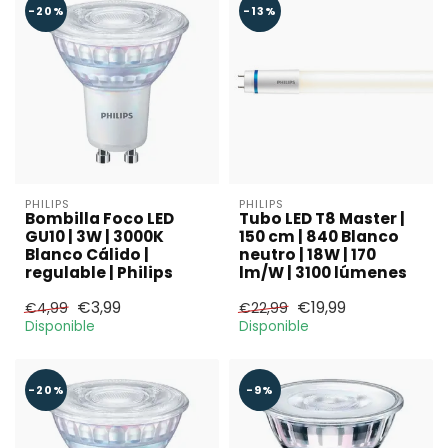
-20%
-13%
PHILIPS
PHILIPS
Bombilla Foco LED
Tubo LED T8 Master |
GU10 | 3W | 3000K
150 cm | 840 Blanco
Blanco Cálido |
neutro | 18W | 170
regulable | Philips
lm/W | 3100 lúmenes
€3,99
€19,99
€4,99
€22,99
Disponible
Disponible
-20%
-9%