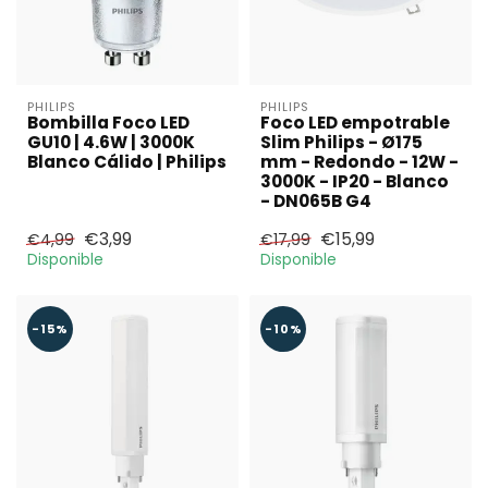
PHILIPS
PHILIPS
Bombilla Foco LED
Foco LED empotrable
GU10 | 4.6W | 3000K
Slim Philips - Ø175
Blanco Cálido | Philips
mm - Redondo - 12W -
3000K - IP20 - Blanco
- DN065B G4
€3,99
€15,99
€4,99
€17,99
Disponible
Disponible
-15%
-10%