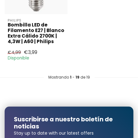
PHILIPS
Bombilla LED de
Filamento E27 | Blanco
Extra Cálido 2700K |
4,3W | A60 | Philips
€3,99
€4,99
Disponible
Mostrando
1
-
19
de 19
Suscribirse a nuestro boletín de
noticias
Stay up to date with our latest offers