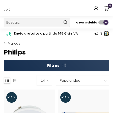
0
MENÚ
€
IVA incluido
Pide cons
Envío gratuito
a partir de 149 € sin IVA
4.2
/5
atención 
Marcas
Philips
Filtros
-12%
-13%