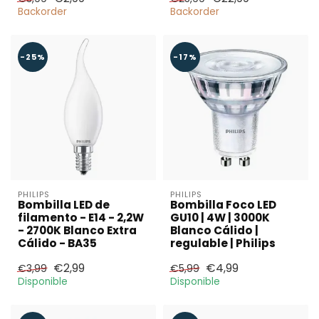
Backorder
Backorder
-25%
-17%
PHILIPS
PHILIPS
Bombilla LED de
Bombilla Foco LED
filamento - E14 - 2,2W
GU10 | 4W | 3000K
- 2700K Blanco Extra
Blanco Cálido |
Cálido - BA35
regulable | Philips
€2,99
€4,99
€3,99
€5,99
Disponible
Disponible