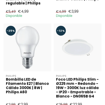
regulable | Philips
€4,99
€3,99
€5,49
€4,99
Disponible
Disponible
-25%
-12%
PHILIPS
PHILIPS
Bombilla LED de
Foco LED Philips Slim -
Filamento E27 | Blanco
Ø225 mm - Redondo -
Cálido 3000K | 8W |
19W - 3000K luz cálida
Philips A60
- IP20 - Empotrable -
Blanco - DN065B G4
€2,99
€22,99
€3,99
€25,99