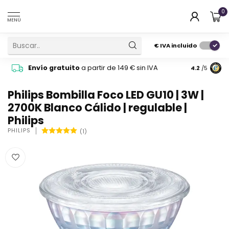
0
MENÚ
€
IVA incluido
Pide cons
Envío gratuito
a partir de 149 € sin IVA
4.2
/5
atención 
Philips Bombilla Foco LED GU10 | 3W |
2700K Blanco Cálido | regulable |
Philips
PHILIPS
(1)