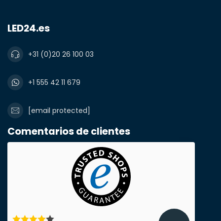
LED24.es
+31 (0)20 26 100 03
¿Necesita una
+1 555 42 11 679
cantidad
mayor?
[email protected]
Comentarios de clientes
Nombre y apellidos*
correo electrónico*