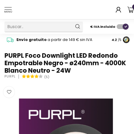
MENÚ
€
IVA incluido
Pide cons
Envío gratuito
a partir de 149 € sin IVA
4.2
/5
atención 
PURPL Foco Downlight LED Redondo
Empotrable Negro - ø240mm - 4000K
Blanco Neutro - 24W
PURPL
(5)