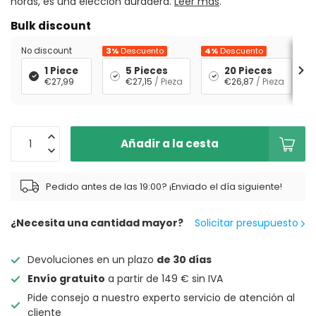
horas, es una elección duradera.
Leer más
.
Bulk discount
No discount
3%
Descuento
4%
Descuento
5
1 Piece
5 Pieces
20 Pieces
€27,99
€27,15
/ Pieza
€26,87
/ Pieza
Añadir a la cesta
Pedido antes de las 19:00? ¡Enviado el día siguiente!
¿Necesita una cantidad mayor?
Solicitar presupuesto
Devoluciones en un plazo
de 30 días
Envío gratuito
a partir de 149 € sin IVA
Pide consejo a nuestro experto servicio de atención al
cliente