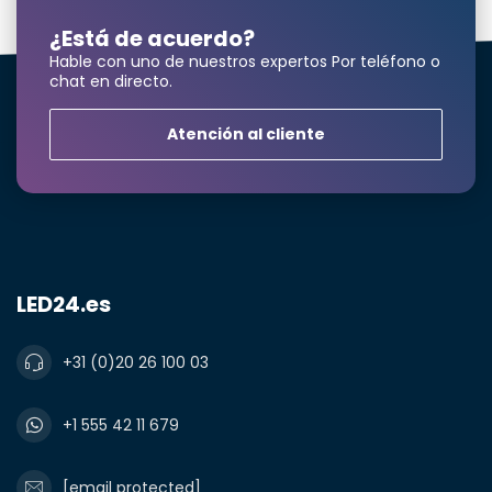
¿Está de acuerdo?
Hable con uno de nuestros expertos Por teléfono o
¿Necesita una
chat en directo.
cantidad mayor?
Atención al cliente
Nombre y apellidos*
LED24.es
correo electrónico*
+31 (0)20 26 100 03
Número de teléfono*
+1 555 42 11 679
[email protected]