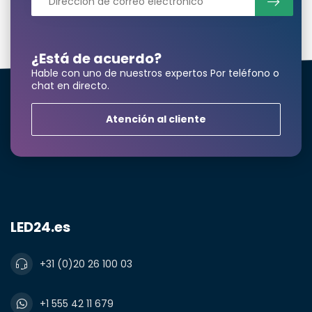
¿Está de acuerdo?
¿Necesita una
Hable con uno de nuestros expertos Por teléfono o
cantidad mayor?
chat en directo.
Atención al cliente
Nombre y apellidos*
correo electrónico*
LED24.es
+31 (0)20 26 100 03
Número de teléfono*
+1 555 42 11 679