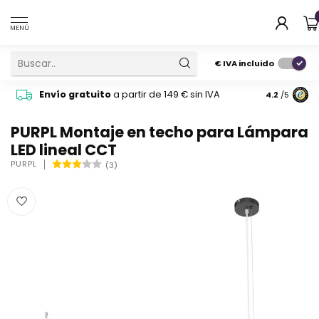
MENÚ
€
IVA incluido
Pide cons
Envío gratuito
a partir de 149 € sin IVA
4.2
/5
atención 
PURPL Montaje en techo para Lámpara
LED lineal CCT
PURPL
(3)