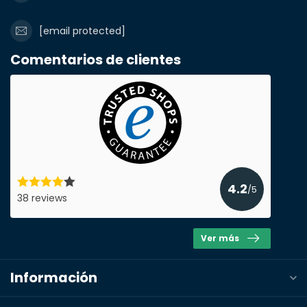
Nombre de la empresa
[email protected]
Comentarios de clientes
Producto*
cantidad*
Notas
4.2
/5
38 reviews
Ver más
Información