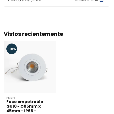
Enviado el
12/5/2024
Vistos recientemente
-18%
PURPL
Foco empotrable
GU10 - Ø85mm x
45mm - IP65 -