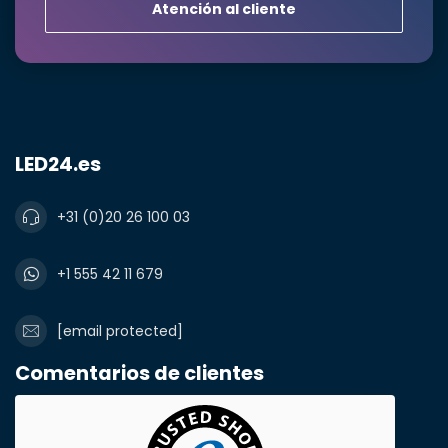
¿Necesita una
Atención al cliente
cantidad mayor?
Nombre y apellidos*
LED24.es
+31 (0)20 26 100 03
correo electrónico*
+1 555 42 11 679
Número de teléfono*
[email protected]
Comentarios de clientes
Nombre de la empresa