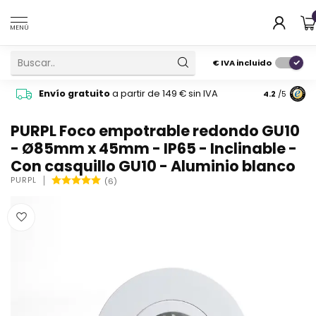
MENÚ
€
IVA incluido
Pide cons
Envío gratuito
a partir de 149 € sin IVA
4.2
/5
atención 
PURPL Foco empotrable redondo GU10
- Ø85mm x 45mm - IP65 - Inclinable -
Con casquillo GU10 - Aluminio blanco
PURPL
(6)