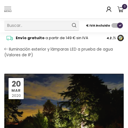
0
MENÚ
€
IVA incluido
Pide cons
Envío gratuito
a partir de 149 € sin IVA
4.2
/5
atención 
Iluminación exterior y lámparas LED a prueba de agua
(Valores de IP)
20
MAR
2020