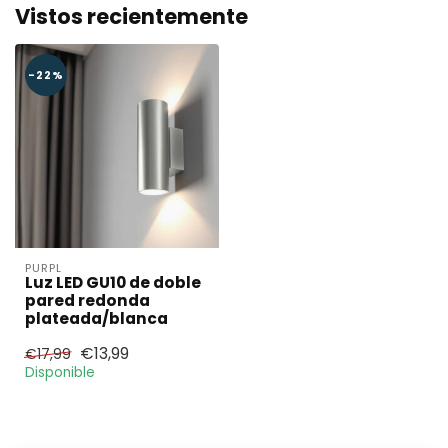
Vistos recientemente
-22%
PURPL
Luz LED GU10 de doble
pared redonda
plateada/blanca
€13,99
€17,99
Disponible
¿Necesita una
cantidad mayor?