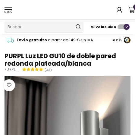
MENÚ
€
IVA incluido
Pide cons
Envío gratuito
a partir de 149 € sin IVA
4.2
/5
atención 
PURPL Luz LED GU10 de doble pared
redonda plateada/blanca
PURPL
(43)