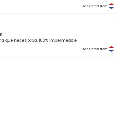
Translated from
ón
cona que necesitaba. 100% impermeable
Translated from
ón
na que necesitaba. 100 resistente al agua
Translated from