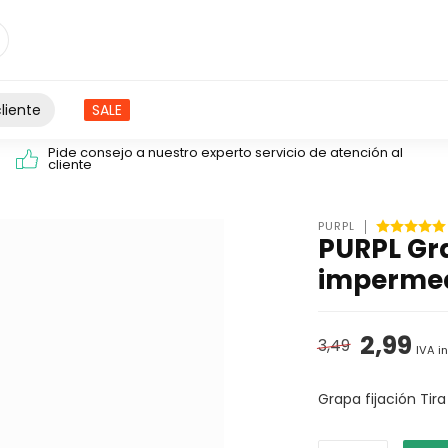
liente
SALE
Pide consejo a nuestro experto servicio de atención al
cliente
PURPL
PURPL Gra
impermea
2,99
3,49
IVA i
Grapa fijación Tira