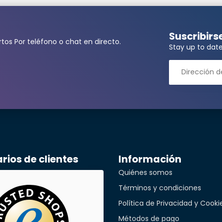
Suscribirs
tos Por teléfono o chat en directo.
Stay up to date
ita una cantidad mayor?
llidos*
ónico*
ios de clientes
Información
Quiénes somos
Términos y condiciones
léfono*
Política de Privacidad y Cooki
Métodos de pago