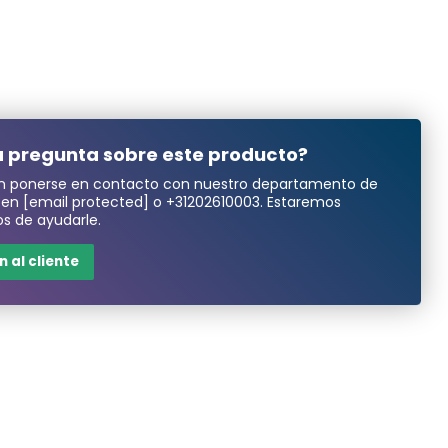
 pregunta sobre este producto?
n ponerse en contacto con nuestro departamento de
a en
[email protected]
o
+31202610003
. Estaremos
s de ayudarle.
 al cliente