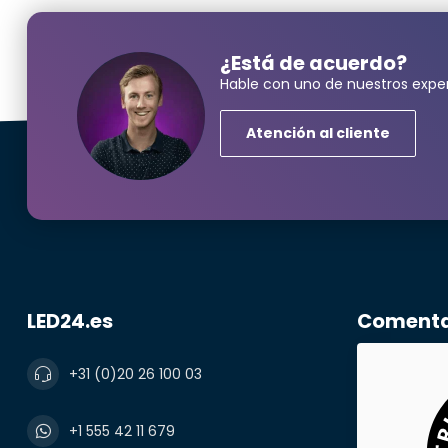
¿Está de acuerdo?
Hable con uno de nuestros exper
¿Neces
Atención al cliente
Nombre y ape
correo electr
LED24.es
Comentar
+31 (0)20 26 100 03
Número de te
+1 555 42 11 679