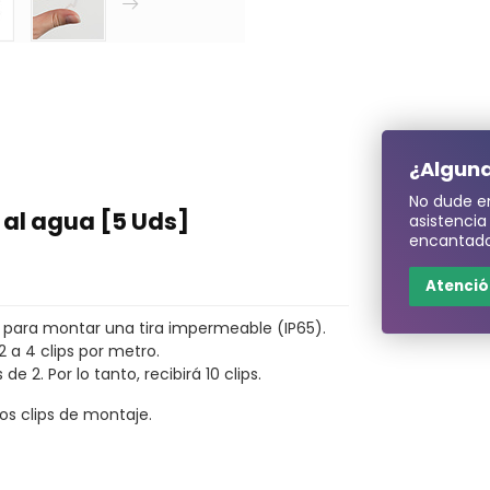
¿Alguna
No dude e
e al agua [5 Uds]
asistenci
encantado
Atención
zan para montar una tira impermeable (IP65).
 a 4 clips por metro.
2. Por lo tanto, recibirá 10 clips.
os clips de montaje.