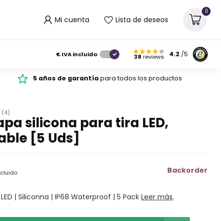
0
Mi cuenta
Lista de deseos
€
IVA incluido
4.2
/5
38
reviews
5 años de garantía
para todos los productos
(4)
pa silicona para tira LED,
ble [5 Uds]
Backorder
ncluido
 LED | Siliconna | IP68 Waterproof | 5 Pack
Leer más
.