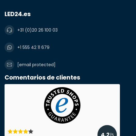
LED24.es
Nombre y apellidos*
+31 (0)20 26 100 03
+1 555 42 11 679
correo electrónico*
[email protected]
Comentarios de clientes
Número de teléfono*
Nombre de la empresa
Producto*
cantidad*
4.2
/5