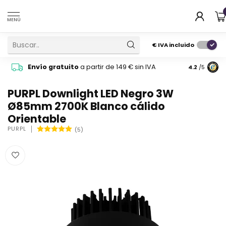
MENÚ
€
IVA incluido
Pide cons
Envío gratuito
a partir de 149 € sin IVA
4.2
/5
atención 
PURPL Downlight LED Negro 3W
Ø85mm 2700K Blanco cálido
Orientable
PURPL
(5)