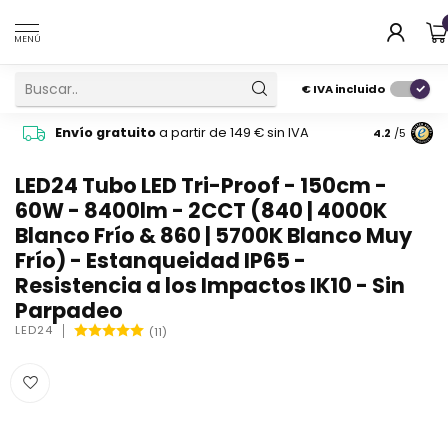
MENÚ
€
IVA incluido
Pide cons
Envío gratuito
a partir de 149 € sin IVA
4.2
/5
atención 
LED24 Tubo LED Tri-Proof - 150cm -
60W - 8400lm - 2CCT (840 | 4000K
Blanco Frío & 860 | 5700K Blanco Muy
Frío) - Estanqueidad IP65 -
Resistencia a los Impactos IK10 - Sin
Parpadeo
LED24
(11)