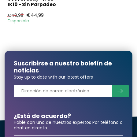
IK10 - Sin Parpadeo
¿Necesita una
€44,99
€49,99
cantidad mayor?
Disponible
Nombre y apellidos*
Suscribirse a nuestro boletín de
noticias
correo electrónico*
Stay up to date with our latest offers
Número de teléfono*
¿Está de acuerdo?
Hable con uno de nuestros expertos Por teléfono o
chat en directo.
Nombre de la empresa