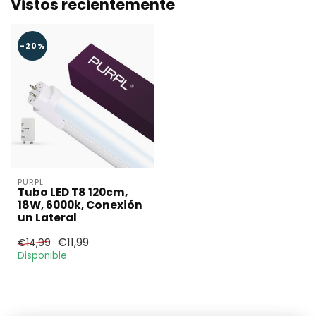
Vistos recientemente
-20%
PURPL
Tubo LED T8 120cm,
18W, 6000k, Conexión
un Lateral
€11,99
€14,99
Disponible
¿Necesita una
cantidad mayor?