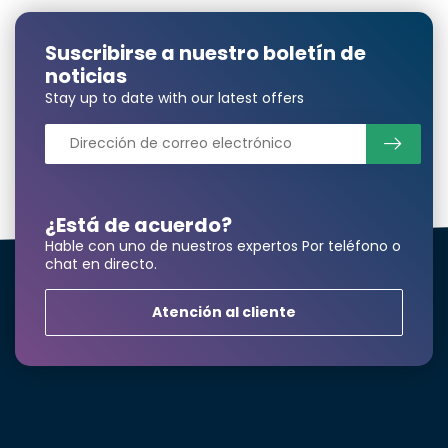
Suscribirse a nuestro boletín de
noticias
Nombre y apellidos*
Stay up to date with our latest offers
correo electrónico*
¿Está de acuerdo?
Hable con uno de nuestros expertos Por teléfono o
Número de teléfono*
chat en directo.
Atención al cliente
Nombre de la empresa
Producto*
cantidad*