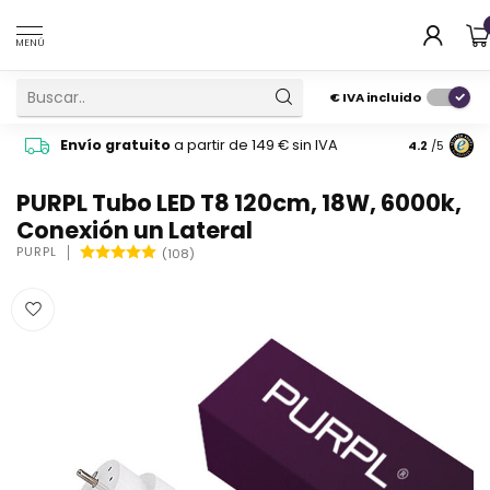
MENÚ
€
IVA incluido
Pide cons
Envío gratuito
a partir de 149 € sin IVA
4.2
/5
atención 
PURPL Tubo LED T8 120cm, 18W, 6000k,
Conexión un Lateral
PURPL
(108)