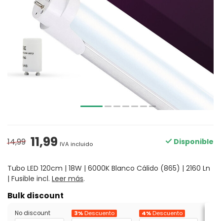
11,99
14,99
Disponible
IVA incluido
Tubo LED 120cm | 18W | 6000K Blanco Cálido (865) | 2160 Ln
| Fusible incl.
Leer más
.
Bulk discount
No discount
3%
Descuento
4%
Descuento
5%
D