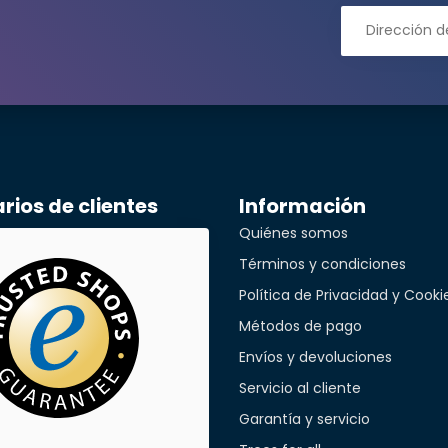
ónico*
léfono*
ios de clientes
Información
a empresa
Quiénes somos
Términos y condiciones
Política de Privacidad y Cooki
cant
Métodos de pago
Envíos y devoluciones
Servicio al cliente
Garantía y servicio