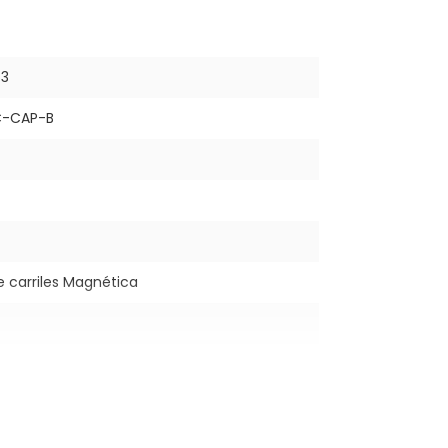
63
C-CAP-B
e carriles Magnética