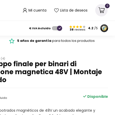
0
Mi cuenta
Lista de deseos
€
IVA incluido
4.2
/5
38
reviews
5 años de garantía
para todos los productos
(4)
po finale per binari di
ione magnetica 48V | Montaje
do
Disponible
luido
mpotrados magnéticos de 48V un acabado elegante y