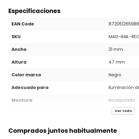
Especificaciones
EAN Code
87205126598
SKU
MAG-RAIL-RE
Ancho
31 mm
Altura
47 mm
Color marco
Negro
Adecuado para
Iluminación d
Montura
Incorporado
Ver todo
Garantía
5 años
Comprados juntos habitualmente