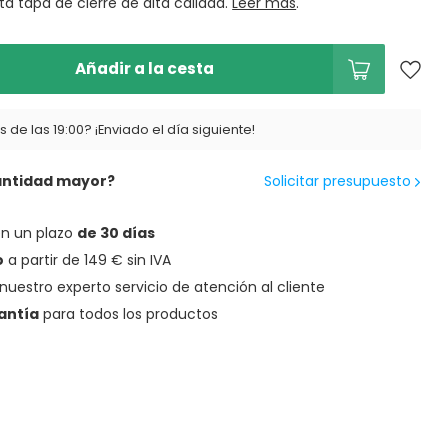
ta tapa de cierre de alta calidad.
Leer más
.
Añadir a la cesta
 de las 19:00? ¡Enviado el día siguiente!
antidad mayor?
Solicitar presupuesto
en un plazo
de 30 días
o
a partir de 149 € sin IVA
nuestro experto servicio de atención al cliente
antía
para todos los productos