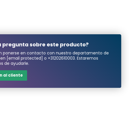
 pregunta sobre este producto?
n ponerse en contacto con nuestro departamento de
a en
[email protected]
o
+31202610003
. Estaremos
s de ayudarle.
 al cliente