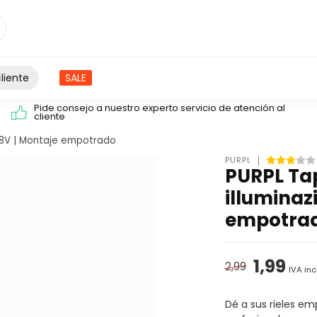
liente
SALE
Pide consejo a nuestro experto servicio de atención al
cliente
 48V | Montaje empotrado
PURPL
PURPL Tap
illuminaz
empotra
1,99
2,99
IVA inc
Dé a sus rieles e