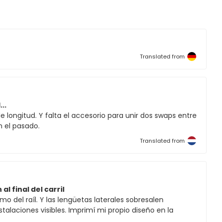
Translated from
..
de longitud. Y falta el accesorio para unir dos swaps entre
n el pasado.
Translated from
 final del carril
 del raíl. Y las lengüetas laterales sobresalen
alaciones visibles. Imprimí mi propio diseño en la