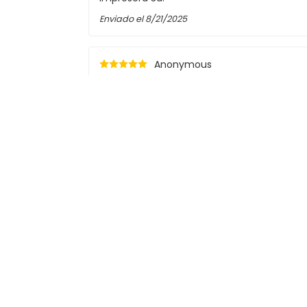
Enviado el
8/21/2025
Anonymous
Todo va bien. Buen apoyo.
¡Todo bien! ¡Buen soporte!
Enviado el
1/19/2024