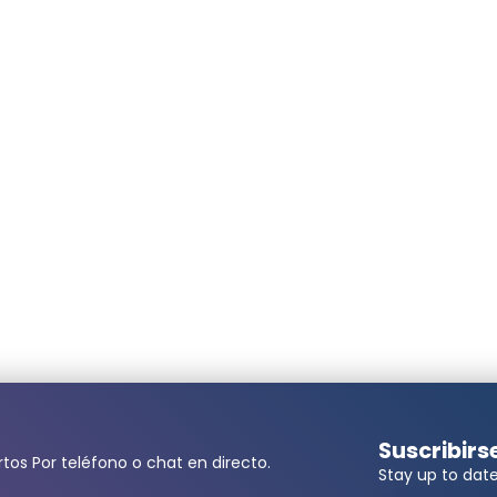
ita una cantidad mayor?
llidos*
Suscribirs
tos Por teléfono o chat en directo.
Stay up to date