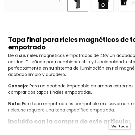
Tapa final para rieles magnéticos de t
empotrado
Dé a sus rieles magnéticos empotrados de 48V un acabado 
calidad. Diseñada para combinar estilo y funcionalidad, est
perfectamente en su sistema de iluminación en riel magn
acabado limpio y duradero.
Consejo:
Para un acabado impecable en ambos extremos d
comprar dos tapas finales empotradas.
Nota:
Esta tapa empotrada es compatible exclusivamente c
rieles, se requiere una tapa específica empotrada.
Incluido con la compra de este artículo:
Ver todo
1x Tapa final empotrada para riel 48V