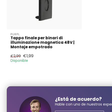
PURPL
Tappo finale per binari di
illuminazione magnetica 48V |
Montaje empotrado
€1,99
€2,99
Disponible
¿Neces
Nombre y ape
¿Está de acuerdo?
Hable con uno de nuestros exper