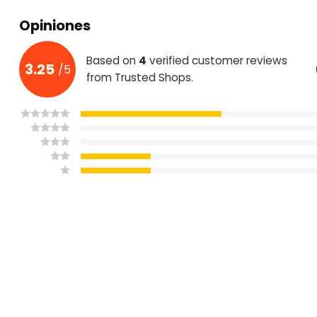
Opiniones
Based on
4
verified customer reviews
3.25
/
5
from Trusted Shops.