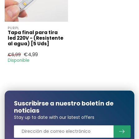
PURPL
Tapa final para tira
led 220V - (Resistente
al agua) [5 Uds]
€4,99
€6,99
Disponible
¿Necesita una
Suscribirse a nuestro boletín de
cantidad mayor?
noticias
Stay up to date with our latest offers
Nombre y apellidos*