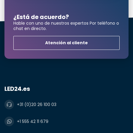
¿Está de acuerdo?
correo electrónico*
Hable con uno de nuestros expertos Por teléfono o
chat en directo.
Atención al cliente
Número de teléfono*
Nombre de la empresa
LED24.es
Producto*
cantidad*
+31 (0)20 26 100 03
+1 555 42 11 679
Notas