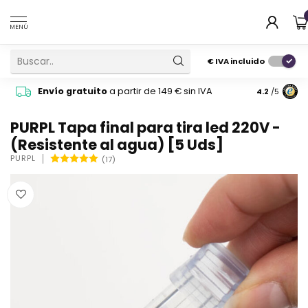
MENÚ
€
IVA incluido
Pide cons
Envío gratuito
a partir de 149 € sin IVA
4.2
/5
atención 
PURPL Tapa final para tira led 220V -
(Resistente al agua) [5 Uds]
PURPL
(17)