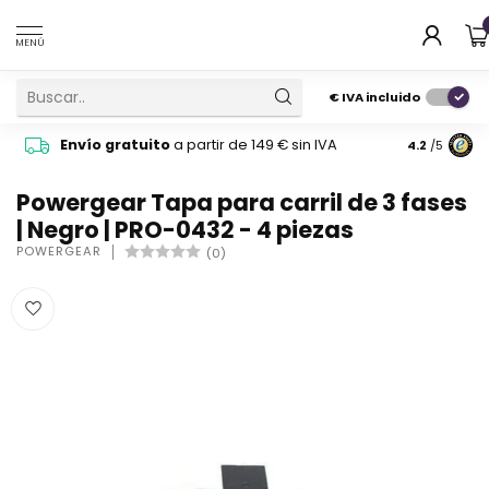
MENÚ
€
IVA incluido
Pide cons
Envío gratuito
a partir de 149 € sin IVA
4.2
/5
atención 
Powergear Tapa para carril de 3 fases
| Negro | PRO-0432 - 4 piezas
POWERGEAR
(0)