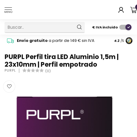
MENÚ
€
IVA incluido
Pide cons
Envío gratuito
a partir de 149 € sin IVA
4.2
/5
atención 
PURPL Perfil tira LED Aluminio 1,5m |
23x10mm | Perfil empotrado
PURPL
(0)