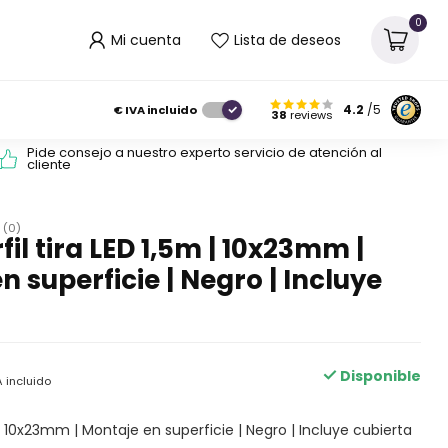
0
Mi cuenta
Lista de deseos
€
IVA incluido
4.2
/5
38
reviews
Pide consejo a nuestro experto servicio de atención al
cliente
(0)
fil tira LED 1,5m | 10x23mm |
n superficie | Negro | Incluye
Disponible
A incluido
m | 10x23mm | Montaje en superficie | Negro | Incluye cubierta