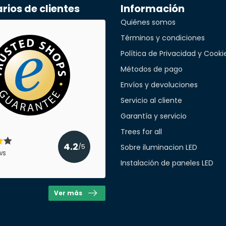
ios de clientes
Información
Quiénes somos
llidos*
Términos y condiciones
Política de Privacidad y Cooki
Métodos de pago
ónico*
Envíos y devoluciones
Servicio al cliente
Garantía y servicio
léfono*
Trees for all
4.2
Sobre iluminacion LED
/5
ws
Instalación de paneles LED
a empresa
Ver más
cant