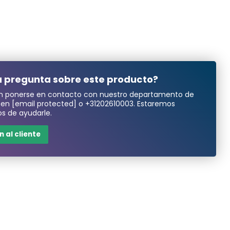
 pregunta sobre este producto?
n ponerse en contacto con nuestro departamento de
a en
[email protected]
o
+31202610003
. Estaremos
s de ayudarle.
 al cliente