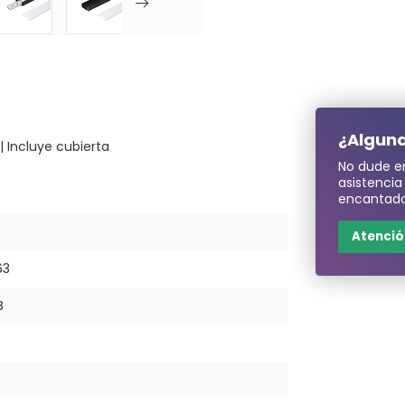
¿Alguna
 | Incluye cubierta
No dude e
asistenci
encantado
Atención
63
B