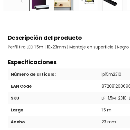
Descripción del producto
Perfil tira LED 1,5m | 10x23mm | Montaje en superficie | Negro
Especificaciones
Número de artículo:
lp15m2310
EAN Code
87208126069
SKU
LP-1,5M-2310-
Largo
1,5 m
Ancho
23 mm