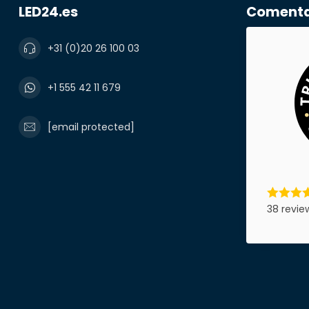
LED24.es
Comentar
+31 (0)20 26 100 03
Nombre y ape
+1 555 42 11 679
correo electr
[email protected]
Número de te
38 revie
Nombre de l
Producto*