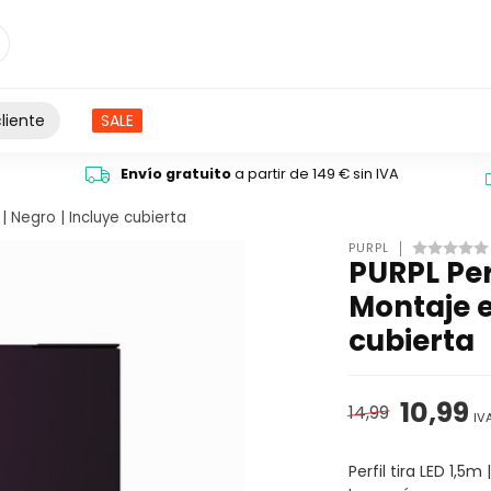
liente
SALE
Envío gratuito
a partir de 149 € sin IVA
 | Negro | Incluye cubierta
PURPL
PURPL Per
Montaje e
cubierta
10,99
14,99
IV
Perfil tira LED 1,5