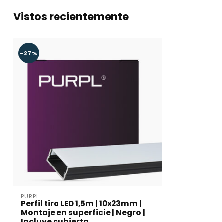
Vistos recientemente
-27%
PURPL
Perfil tira LED 1,5m | 10x23mm |
Montaje en superficie | Negro |
Incluye cubierta