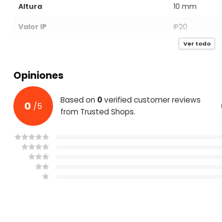
Altura
10 mm
Valor IP
IP20
Ver todo
Color marco
Negro
Material marco
Aluminio
Opiniones
Ancho interior
20,6 mm
Based on
0
verified customer reviews
0
/
5
Diffuser
Blanco ópalo 
from Trusted Shops.
Montura
En superficie
Garantía
2 años