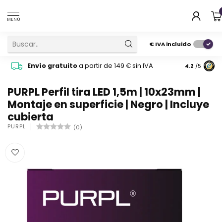
MENÚ
€
IVA incluido
Pide cons
Envío gratuito
a partir de 149 € sin IVA
4.2
/5
atención 
PURPL Perfil tira LED 1,5m | 10x23mm |
Montaje en superficie | Negro | Incluye
cubierta
PURPL
(0)