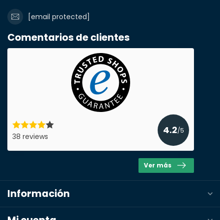
[email protected]
¿Necesita una
Comentarios de clientes
cantidad mayor?
Nombre y apellidos*
4.2
/5
38 reviews
correo electrónico*
Ver más
Número de teléfono*
Información