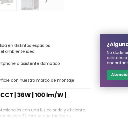
¿Alguna
ida en distintos espacios
 el ambiente ideal
No dude e
asistenci
encantado
artphone o asistente domótico
Atención
erficie con nuestro marco de montaje
CCT | 36W | 100 lm/W |
esionales con una luz colorida y eficiente
r de solo 32 mm, lo que facilita su
adeo, ofrece una impresionante luminosidad
úmenes por vatio). La luz se difunde en un