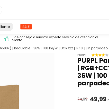
liente
SALE
Pide consejo a nuestro experto servicio de atención al
cliente
500K) | Regulable | 36W | 100 lm/W | UGR<22 | IP40 | Sin parpadeo
PURPL
PURPL Pan
| RGB+CCT
36W | 100 
parpade
49,99
74,99
I