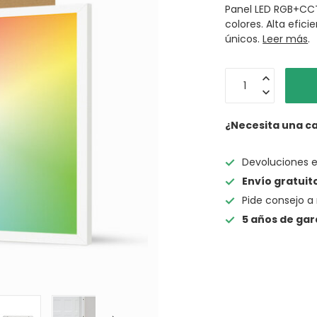
Panel LED RGB+CCT
colores. Alta efic
únicos.
Leer más
.
¿Necesita una c
Devoluciones 
Envío gratuit
Pide consejo a 
5 años de gar