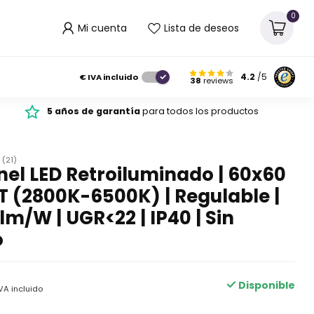
0
Mi cuenta
Lista de deseos
€
IVA incluido
4.2
/5
38
reviews
5 años de garantía
para todos los productos
(21)
el LED Retroiluminado | 60x60
 (2800K-6500K) | Regulable |
lm/W | UGR<22 | IP40 | Sin
o
Disponible
VA incluido