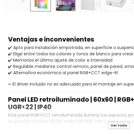
Ventajas e inconvenientes
✔️ Apto para instalación empotrada, en superficie o suspend
✔️ Elige entre todos los colores y tonos de blanco para crear
✔️ Memoriza el último ajuste de color e intensidad
✔️ Regulable mediante control remoto, panel de pared, sm
✔️ Alternativa económica al panel RGB+CCT edge-lit
➖
El driver incluido no es adecuado para el montaje en sup
Panel LED retroiluminado | 60x60 | RGB+
UGR<22 | IP40
Este panel RGB+CCT retroiluminado ilumina tus espacios prof
en energía. El panel 60x60 mide 595x595 mm y tiene un groso
Ver todo
instalación en techos de estructura. Este modelo, sin parp
de 3600 a 3980 lúmenes con un consumo de solo 36W (100 l