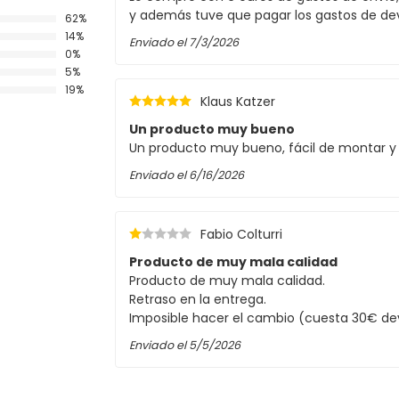
r RGB+CCT de 2,4 GHz que permite atenuar
y además tuve que pagar los gastos de dev
62%
 GHz. Para el control a través del
14%
Enviado el
7/3/2026
oxer WiFi 2,4 GHz. Esto ofrece opciones
0%
pos. Para el control se pueden utilizar los
5%
19%
Klaus Katzer
Un producto muy bueno
Un producto muy bueno, fácil de montar y f
Enviado el
6/16/2026
Fabio Colturri
ladores rotativos tradicionales.
Producto de muy mala calidad
do 60x60
Producto de muy mala calidad.
Retraso en la entrega.
rfectos para cualquier tipo de espacio. Para un
Imposible hacer el cambio (cuesta 30€ dev
endidos o estructurados. Si el empotrado no
60x60
, que permite una instalación sin
Enviado el
5/5/2026
suspensión
y ajusta la altura según tus