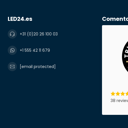
Número de te
LED24.es
Comentar
+31 (0)20 26 100 03
Nombre de l
+1 555 42 11 679
[email protected]
Producto*
Notas
38 revie