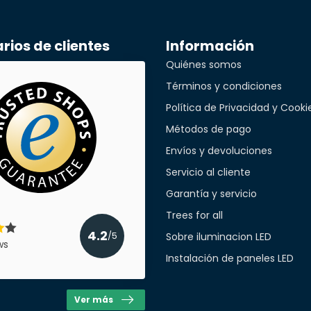
Alexandra Funke
léfono*
Sólo se ha probado brevemente
ios de clientes
Información
Sólo probado brevemente, todo fue satisfac
Quiénes somos
desgracia no puedo decir nada más al res
Términos y condiciones
Enviado el
1/26/2026
a empresa
Política de Privacidad y Cooki
Métodos de pago
Ergun Sahin
Envíos y devoluciones
Enviado el
1/21/2026
cant
Servicio al cliente
Garantía y servicio
Ayhan Turan
Trees for all
Enviado el
1/5/2026
4.2
Sobre iluminacion LED
/5
ws
Instalación de paneles LED
Niels Perik
Enviado el
11/10/2025
Ver más