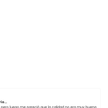
vío…
, pero luego me pareció que la calidad no era muy buena