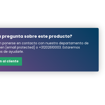
 pregunta sobre este producto?
n ponerse en contacto con nuestro departamento de
a en
[email protected]
o
+31202610003
. Estaremos
s de ayudarle.
 al cliente