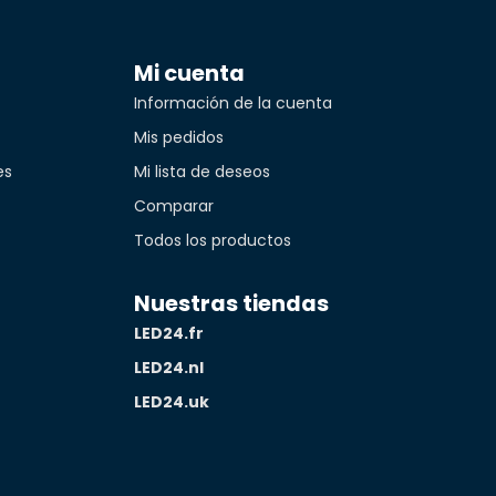
Mi cuenta
torio, se va en el nuevo cuarto de baño, así que por
Información de la cuenta
pecto todavía
Mis pedidos
Translated from
es
Mi lista de deseos
Comparar
Todos los productos
Translated from
idad*
Nuestras tiendas
LED24.fr
Translated from
LED24.nl
LED24.uk
Translated from