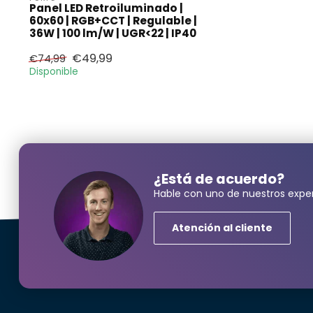
Panel LED Retroiluminado |
60x60 | RGB+CCT | Regulable |
36W | 100 lm/W | UGR<22 | IP40
€49,99
€74,99
Disponible
¿Neces
¿Está de acuerdo?
Hable con uno de nuestros exper
Nombre y ape
Atención al cliente
correo electr