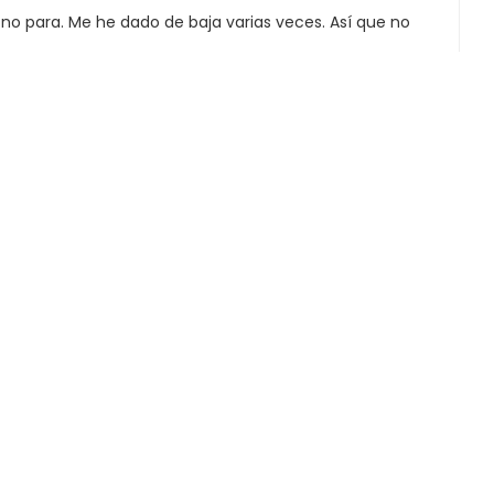
r no para. Me he dado de baja varias veces. Así que no
Translated from
Translated from
Translated from