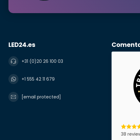
correo electr
Número de te
LED24.es
Comentar
Nombre de l
+31 (0)20 26 100 03
+1 555 42 11 679
Producto*
[email protected]
Notas
38 revie