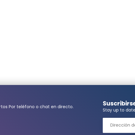
ita una cantidad mayor?
Suscribirs
tos Por teléfono o chat en directo.
llidos*
Stay up to date