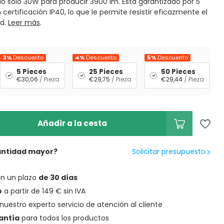
o solo 30W para producir 3900 lm. Está garantizado por 5
certificación IP40, lo que le permite resistir eficazmente el
ad.
Leer más
.
3%
Descuento
4%
Descuento
5%
Descuento
5 Pieces
25 Pieces
50 Pieces
€30,06
/ Pieza
€29,75
/ Pieza
€29,44
/ Pieza
Añadir a la cesta
antidad mayor?
Solicitar presupuesto
en un plazo
de 30 días
o
a partir de 149 € sin IVA
nuestro experto servicio de atención al cliente
antía
para todos los productos