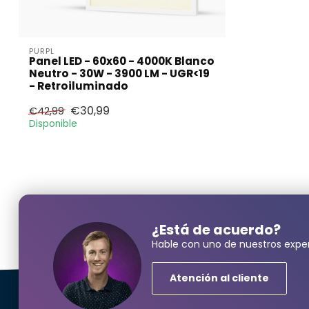
PURPL
Panel LED - 60x60 - 4000K Blanco
Neutro - 30W - 3900 LM - UGR<19
- Retroiluminado
€30,99
€42,99
Disponible
¿Neces
¿Está de acuerdo?
Hable con uno de nuestros exper
Nombre y ape
Atención al cliente