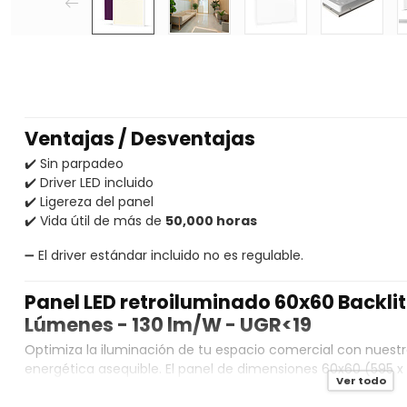
Ventajas / Desventajas
✔️ Sin parpadeo
✔️
Driver LED incluido
✔️
Ligereza del panel
✔️
Vida útil de más de
50,000 horas
➖
El driver estándar incluido no es regulable.
Panel LED retroiluminado 60x60 Backli
Lúmenes - 130 lm/W - UGR<19
Optimiza la iluminación de tu espacio comercial con nuestr
energética asequible. El panel de dimensiones 60x60 (595 
Ver todo
fácilmente en un techo suspendido, ofreciendo una instalaci
parpadeo, generando un impresionante rendimiento lumi