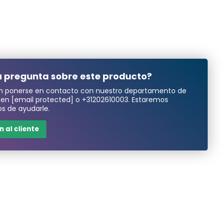
 pregunta sobre este producto?
n ponerse en contacto con nuestro departamento de
a en
[email protected]
o
+31202610003
. Estaremos
s de ayudarle.
 al cliente