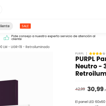
liente
SALE
Pide consejo a nuestro experto servicio de atención al
cliente
00 LM - UGR<19 - Retroiluminado
PURPL
PURPL Pan
Neutro - 
Retroilu
30,99
42,99
I
El panel LED 60x6