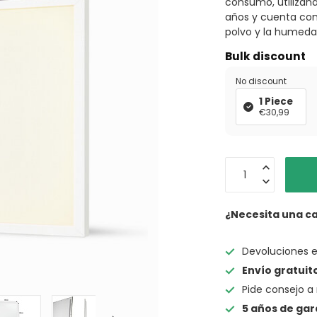
consumo, utilizand
años y cuenta con 
polvo y la humed
Bulk discount
No discount
1 Piece
€30,99
¿Necesita una c
Devoluciones 
Envío gratuit
Pide consejo a 
5 años de gar