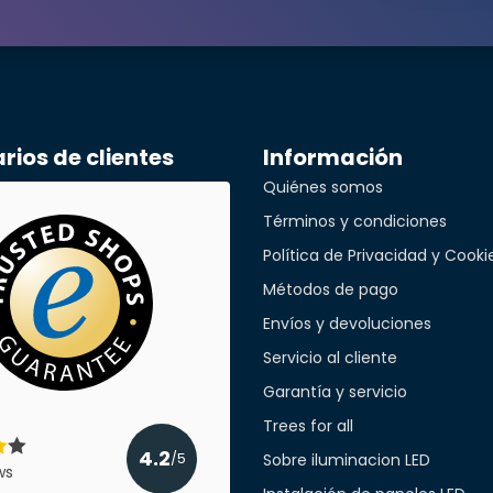
ónico*
léfono*
ios de clientes
Información
Quiénes somos
a empresa
Términos y condiciones
Política de Privacidad y Cooki
Métodos de pago
cant
Envíos y devoluciones
Servicio al cliente
Garantía y servicio
Trees for all
4.2
Sobre iluminacion LED
/5
ws