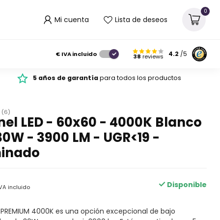
0
Mi cuenta
Lista de deseos
€
IVA incluido
4.2
/5
38
reviews
5 años de garantía
para todos los productos
(6)
el LED - 60x60 - 4000K Blanco
30W - 3900 LM - UGR<19 -
minado
Disponible
VA incluido
0 PREMIUM 4000K es una opción excepcional de bajo