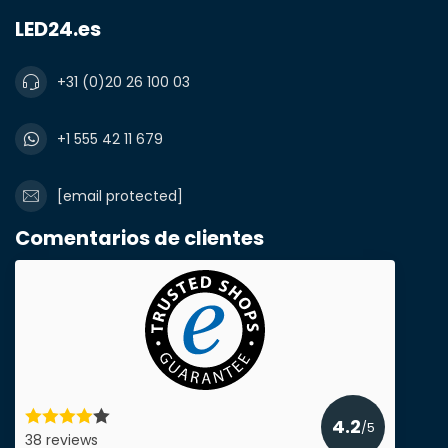
LED24.es
Número de teléfono*
+31 (0)20 26 100 03
Nombre de la empresa
+1 555 42 11 679
[email protected]
Producto*
cantidad*
Comentarios de clientes
Notas
4.2
/5
38 reviews