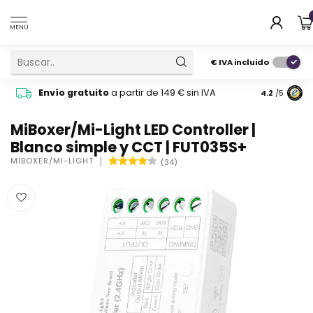
MENÚ
€
IVA incluido
Pide cons
Envío gratuito
a partir de 149 € sin IVA
4.2
/5
atención 
MiBoxer/Mi-Light LED Controller |
Blanco simple y CCT | FUT035S+
MIBOXER/MI-LIGHT
(34)