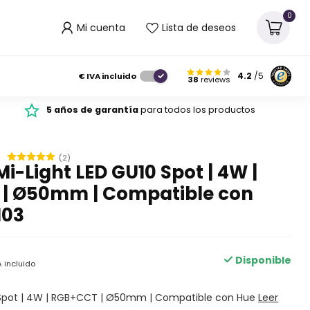
0
Mi cuenta
Lista de deseos
€
IVA incluido
4.2
/5
38
reviews
5 años de garantía
para todos los productos
(2)
i-Light LED GU10 Spot | 4W |
| Ø50mm | Compatible con
103
Disponible
A incluido
 Spot | 4W | RGB+CCT | Ø50mm | Compatible con Hue
Leer