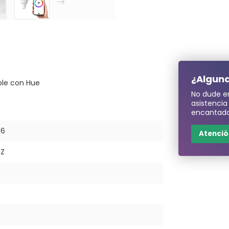
¿Alguna
ble con Hue
No dude e
asistenci
encantado
76
Atención
-Z