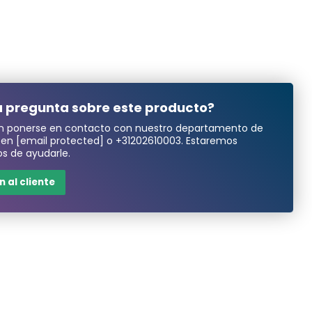
 pregunta sobre este producto?
n ponerse en contacto con nuestro departamento de
a en
[email protected]
o
+31202610003
. Estaremos
s de ayudarle.
 al cliente