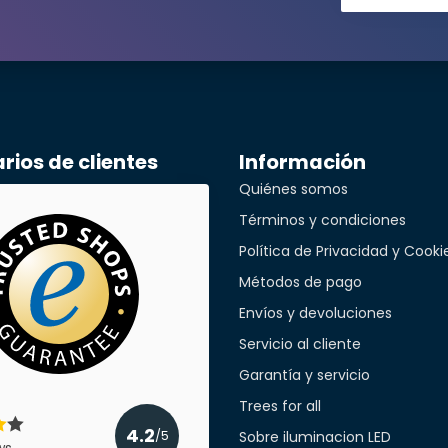
ita una cantidad mayor?
llidos*
ios de clientes
Información
Quiénes somos
Términos y condiciones
ónico*
Política de Privacidad y Cooki
Métodos de pago
Envíos y devoluciones
léfono*
Servicio al cliente
Garantía y servicio
Trees for all
a empresa
4.2
Sobre iluminacion LED
/5