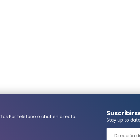
Suscribirs
tos Por teléfono o chat en directo.
Stay up to date