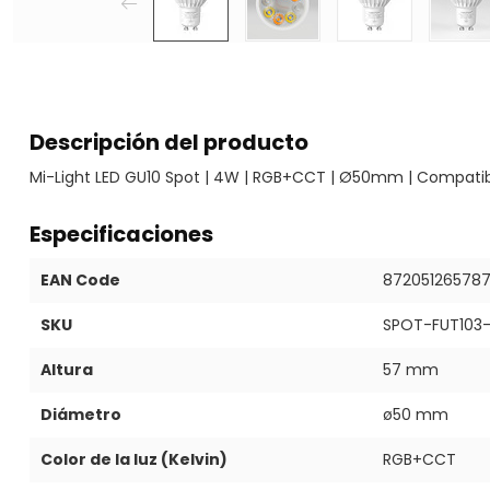
Descripción del producto
Mi-Light LED GU10 Spot | 4W | RGB+CCT | Ø50mm | Compati
Especificaciones
EAN Code
87205126578
SKU
SPOT-FUT103
Altura
57 mm
Diámetro
ø50 mm
Color de la luz (Kelvin)
RGB+CCT