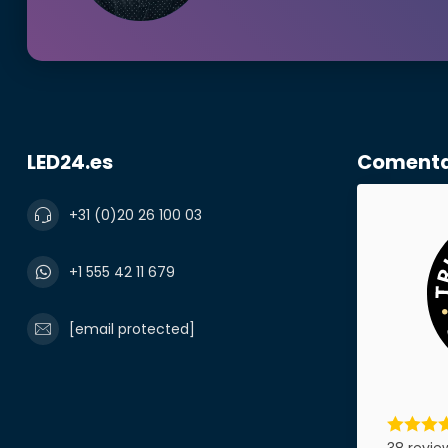
¿Neces
Nombre y ape
LED24.es
Comentar
+31 (0)20 26 100 03
correo electr
+1 555 42 11 679
Número de te
[email protected]
Nombre de l