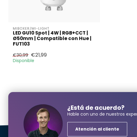
MIBOXER/MI-LIGHT
LED GU10 Spot | 4W | RGB+CCT |
Ø50mm | Compatible con Hue |
FUT103
€21,99
€30,99
Disponible
¿Está de acuerdo?
Hable con uno de nuestros exper
Atención al cliente