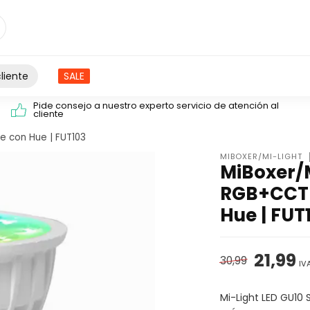
liente
SALE
Pide consejo a nuestro experto servicio de atención al
cliente
e con Hue | FUT103
MIBOXER/MI-LIGHT
MiBoxer/M
RGB+CCT 
Hue | FUT
21,99
30,99
IV
Mi-Light LED GU10