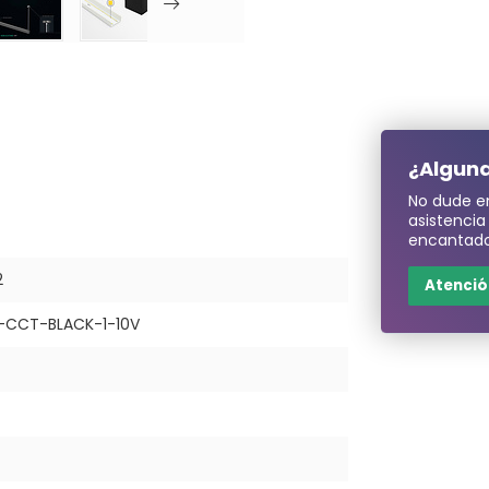
¿Alguna
No dude e
asistenci
encantado
2
Atención
-CCT-BLACK-1-10V