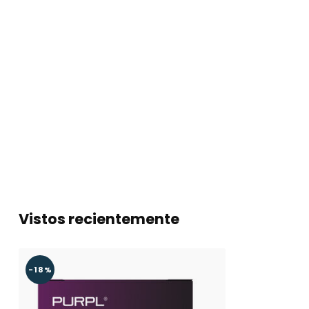
Ángulo de apertura
110º
Vida útil
50.000
Montura
En superficie
Regulable
Sí
Sistema de regulación
1-10V
Garantía
5 años
Vistos recientemente
-18%