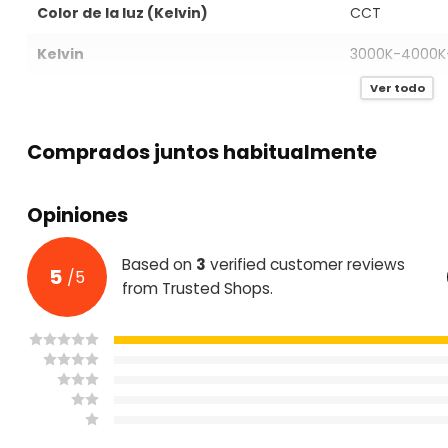
Color de la luz (Kelvin)
CCT
Kelvin
3000K-4000K
Ver todo
Valor IP
IP20
Potencia en Watt
10W
Comprados juntos habitualmente
Tensión de red (voltios)
AC220-240V
Opiniones
Potencia luminosa (Lumen)
950-1150LM
Lumen por vatio
100 LM
Based on
3
verified customer reviews
5
/
5
from Trusted Shops.
Color marco
Negro
Material marco
Aluminio
CRI
>80
Factor de potencia
>0.90