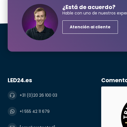
¿Está de acuerdo?
Hable con uno de nuestros exper
Atención al cliente
¿Neces
Nombre y ape
LED24.es
Comentar
correo electr
+31 (0)20 26 100 03
Número de te
+1 555 42 11 679