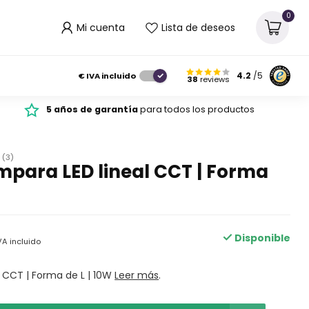
0
Mi cuenta
Lista de deseos
€
IVA incluido
4.2
/5
38
reviews
5 años de garantía
para todos los productos
(3)
para LED lineal CCT | Forma
Disponible
VA incluido
l CCT | Forma de L | 10W
Leer más
.