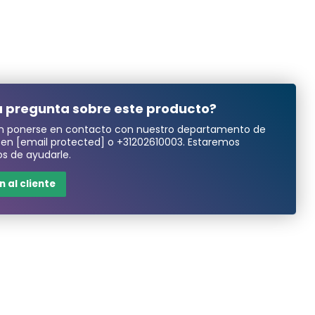
 pregunta sobre este producto?
n ponerse en contacto con nuestro departamento de
a en
[email protected]
o
+31202610003
. Estaremos
s de ayudarle.
 al cliente