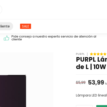
liente
SALE
Pide consejo a nuestro experto servicio de atención al
cliente
PURPL
PURPL Lám
de L | 10W
53,99
65,99
I
Lámpara LED linea