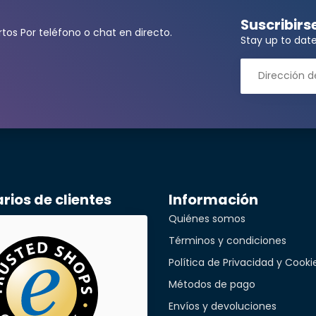
Suscribirs
tos Por teléfono o chat en directo.
Stay up to date
ita una cantidad mayor?
llidos*
ios de clientes
Información
ónico*
Quiénes somos
Términos y condiciones
Política de Privacidad y Cooki
léfono*
Métodos de pago
Envíos y devoluciones