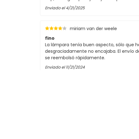
Enviado el
4/21/2025
miriam van der weele
fino
La lámpara tenía buen aspecto, sólo que h
desgraciadamente no encajaba. El envío de
CC
se reembolsó rápidamente.
Enviado el
11/21/2024
rudi vermeulen
manejo adecuado
manejo adecuado
Enviado el
4/2/2024