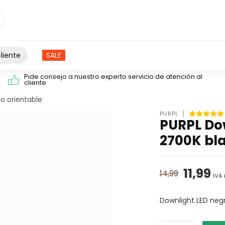
liente
SALE
Pide consejo a nuestro experto servicio de atención al
cliente
o orientable
PURPL
PURPL Do
2700K bla
11,99
14,99
IVA 
Downlight LED ne