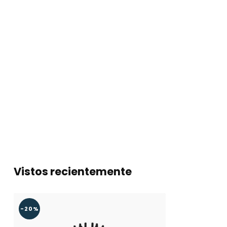
Vida útil
50.000
Regulable
Sí
Etiqueta energética hasta 2021
A+
Etiqueta energética
F
Certificados
CE, ROHS & F
Garantía
2 años
Vistos recientemente
-20%