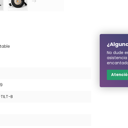
¿Alguna
table
No dude e
asistenci
encantado
Atención
79
TILT-B