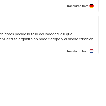
Translated from
abíamos pedido la talla equivocada, así que
 vuelta se organizó en poco tiempo y el dinero también
Translated from
Translated from