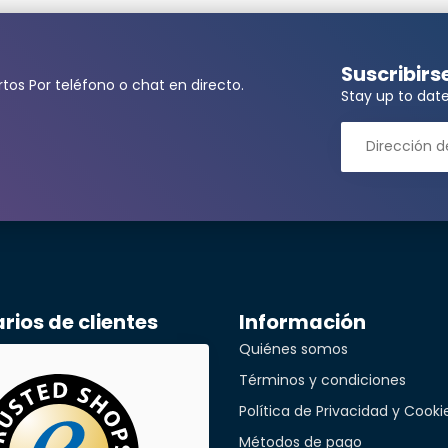
Suscribirs
tos Por teléfono o chat en directo.
Stay up to date
ita una cantidad mayor?
llidos*
ónico*
ios de clientes
Información
Quiénes somos
Términos y condiciones
léfono*
Política de Privacidad y Cooki
Métodos de pago