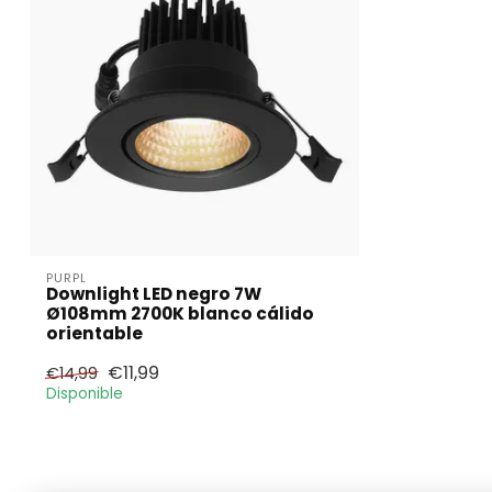
PURPL
Downlight LED negro 7W
Ø108mm 2700K blanco cálido
orientable
€11,99
€14,99
Disponible