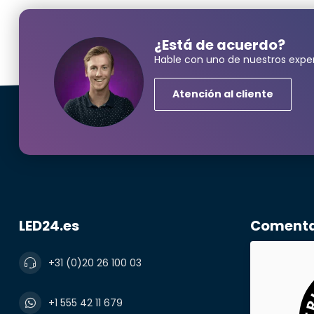
¿Está de acuerdo?
Hable con uno de nuestros exper
¿Neces
Atención al cliente
Nombre y ape
correo electr
LED24.es
Comentar
+31 (0)20 26 100 03
Número de te
+1 555 42 11 679