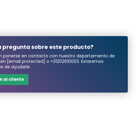
 pregunta sobre este producto?
n ponerse en contacto con nuestro departamento de
a en
[email protected]
o
+31202610003
. Estaremos
s de ayudarle.
 al cliente