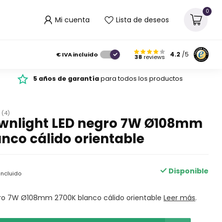
0
Mi cuenta
Lista de deseos
€
IVA incluido
4.2
/5
38
reviews
5 años de garantía
para todos los productos
(4)
wnlight LED negro 7W Ø108mm
nco cálido orientable
Disponible
incluido
gro 7W Ø108mm 2700K blanco cálido orientable
Leer más
.