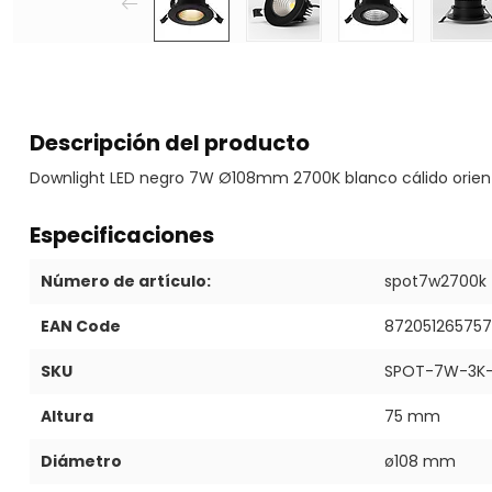
Descripción del producto
Downlight LED negro 7W Ø108mm 2700K blanco cálido orien
Especificaciones
Número de artículo:
spot7w2700k
EAN Code
87205126575
SKU
SPOT-7W-3K-
Altura
75 mm
Diámetro
ø108 mm