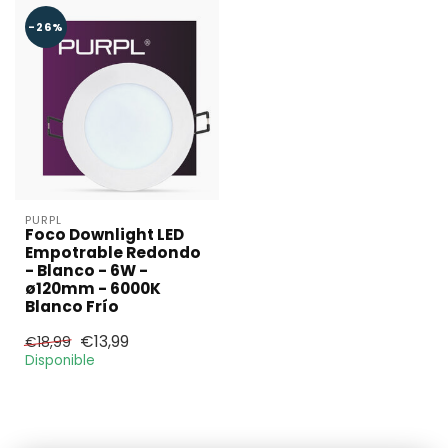
-26%
PURPL
Foco Downlight LED
Empotrable Redondo
- Blanco - 6W -
ø120mm - 6000K
Blanco Frío
€13,99
€18,99
Disponible
¿Necesita una
cantidad mayor?