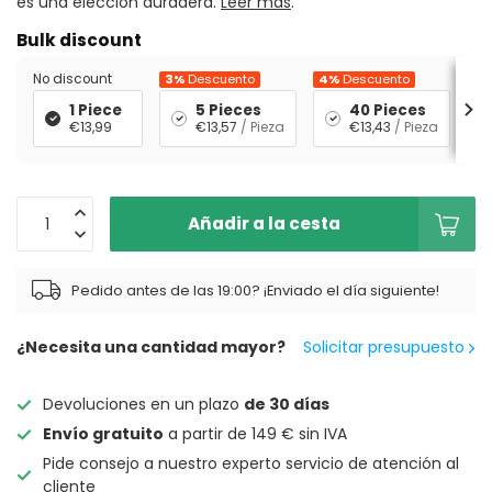
es una elección duradera.
Leer más
.
Bulk discount
No discount
3%
Descuento
4%
Descuento
5%
1 Piece
5 Pieces
40 Pieces
€13,99
€13,57
/ Pieza
€13,43
/ Pieza
Añadir a la cesta
Pedido antes de las 19:00? ¡Enviado el día siguiente!
¿Necesita una cantidad mayor?
Solicitar presupuesto
Devoluciones en un plazo
de 30 días
Envío gratuito
a partir de 149 € sin IVA
Pide consejo a nuestro experto servicio de atención al
cliente