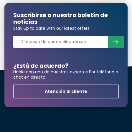
Suscribirse a nuestro boletín de
noticias
Nombre y apellidos*
Stay up to date with our latest offers
correo electrónico*
¿Está de acuerdo?
Hable con uno de nuestros expertos Por teléfono o
Número de teléfono*
chat en directo.
Atención al cliente
Nombre de la empresa
Producto*
cantidad*