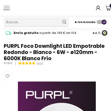
MENÚ
€
IVA incluido
Pide cons
Envío gratuito
a partir de 149 € sin IVA
4.2
/5
atención 
PURPL Foco Downlight LED Empotrable
Redondo - Blanco - 6W - ø120mm -
6000K Blanco Frío
PURPL
(50)