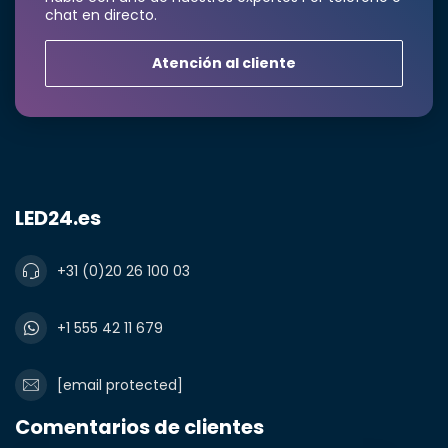
Nombre de la empresa
chat en directo.
Atención al cliente
Producto*
cantidad*
Notas
LED24.es
+31 (0)20 26 100 03
+1 555 42 11 679
[email protected]
Comentarios de clientes