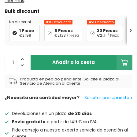
Leer más
.
Bulk discount
No discount
3%
Descuento
4%
Descuento
5%
D
1 Piece
5 Pieces
30 Pieces
€21,99
€21,33
/ Pieza
€21,11
/ Pieza
Añadir a la cesta
Producto en pedido pendiente, Solicite el plazo al
Servicio de Atención al Cliente
¿Necesita una cantidad mayor?
Solicitar presupuesto
Devoluciones en un plazo
de 30 días
Envío gratuito
a partir de 149 € sin IVA
Pide consejo a nuestro experto servicio de atención al
cliente