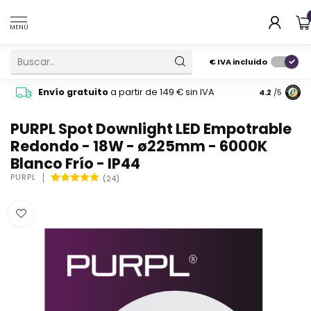
MENÚ
€
IVA incluido
Pide cons
Envío gratuito
a partir de 149 € sin IVA
4.2
/5
atención 
PURPL Spot Downlight LED Empotrable
Redondo - 18W - ø225mm - 6000K
Blanco Frío - IP44
PURPL
(24)