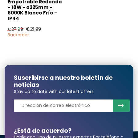
Empotrable Redondo
- 18W - ø225mm -
6000K Blanco Frío -
¿Necesita una
IP44
cantidad mayor?
€21,99
€27,99
Backorder
Nombre y apellidos*
Suscribirse a nuestro boletín de
correo electrónico*
noticias
Stay up to date with our latest offers
Número de teléfono*
¿Está de acuerdo?
Hable con uno de nuestros expertos Por teléfono o