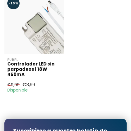
-10%
PURPL
Controlador LED sin
parpadeos | 18W
450mA
€8,99
€9,99
Disponible
Suscribirse a nuestro boletín de