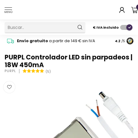
MENÚ
€
IVA incluido
Pide cons
Envío gratuito
a partir de 149 € sin IVA
4.2
/5
atención 
PURPL Controlador LED sin parpadeos |
18W 450mA
PURPL
(5)