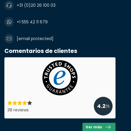
+31 (0)20 26 100 03
Nombre y apellidos*
+1 555 42 11 679
correo electrónico*
[email protected]
Comentarios de clientes
Número de teléfono*
Nombre de la empresa
4.2
/5
38 reviews
Producto*
cantidad*
Ver más