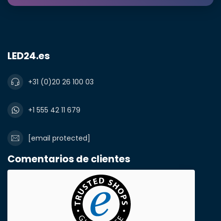
LED24.es
+31 (0)20 26 100 03
¿Necesita una
+1 555 42 11 679
cantidad mayor?
[email protected]
Comentarios de clientes
Nombre y apellidos*
correo electrónico*