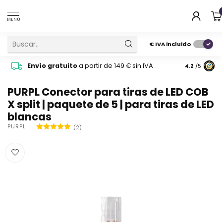
MENÚ
€
IVA incluido
Pide cons
Envío gratuito
a partir de 149 € sin IVA
4.2
/5
atención 
PURPL Conector para tiras de LED COB
X split | paquete de 5 | para tiras de LED
blancas
PURPL
(2)