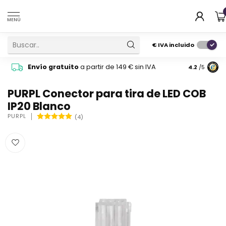
MENÚ
€
IVA incluido
Pide cons
Envío gratuito
a partir de 149 € sin IVA
4.2
/5
atención 
PURPL Conector para tira de LED COB
IP20 Blanco
PURPL
(4)