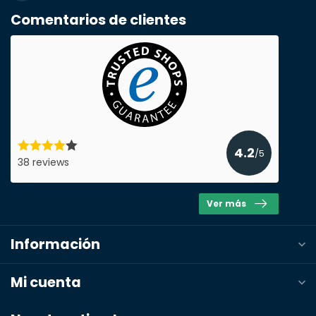
Comentarios de clientes
correo electrónico*
Número de teléfono*
4.2
/5
Nombre de la empresa
38 reviews
Ver más
Producto*
cantidad*
Información
Mi cuenta
Notas