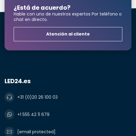
¿Está de acuerdo?
Hable con uno de nuestros expertos Por teléfono o
chat en directo.
Atención al cliente
LED24.es
¿Necesita una
cantidad mayor?
+31 (0)20 26 100 03
+1 555 42 11 679
Nombre y apellidos*
[email protected]