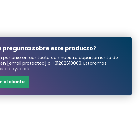
 pregunta sobre este producto?
n ponerse en contacto con nuestro departamento de
a en
[email protected]
o
+31202610003
. Estaremos
s de ayudarle.
 al cliente