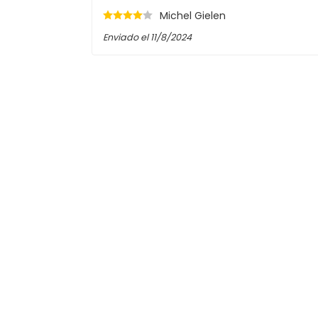
Michel Gielen
Enviado el
11/8/2024
Anonymous
El comprador no dejó ninguna descripc
CC
El comprador no dejó una descripción.
Enviado el
12/19/2020
Anonymous
muy recomendable, brillo led con boni
muy recomendable, led brillan con buena di
muy recomendable
Enviado el
12/13/2020
Anonymous