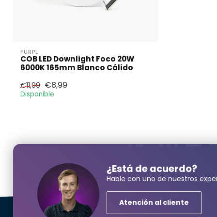
PURPL
COB LED Downlight Foco 20W
6000K 165mm Blanco Cálido
€8,99
€11,99
Disponible
¿Neces
¿Está de acuerdo?
Nombre y ape
Hable con uno de nuestros exper
Atención al cliente