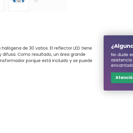
¿Alguna
lógena de 30 vatios. El reflector LED tiene
y difusa. Como resultado, un área grande
No dude e
asistenci
ansformador porque está incluido y se puede
encantado
Atención