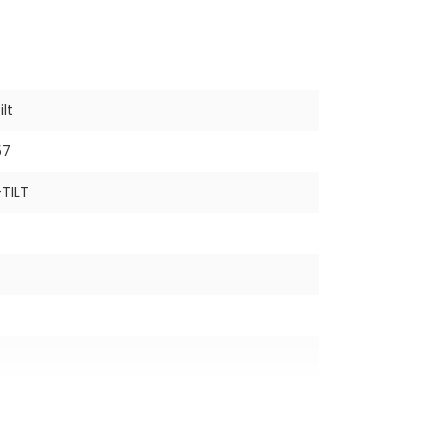
lt
57
TILT