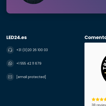
correo electr
Número de te
LED24.es
Comentar
Nombre de l
+31 (0)20 26 100 03
+1 555 42 11 679
Producto*
[email protected]
Notas
38 revie