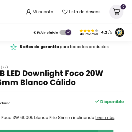
0
Mi cuenta
Lista de deseos
€
IVA incluido
4.2
/5
38
reviews
5 años de garantía
para todos los productos
(22)
B LED Downlight Foco 20W
5mm Blanco Cálido
Disponible
ncluido
t Foco 3W 6000k blanco Frío 85mm inclinando
Leer más
.