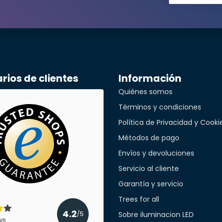
ónico*
Anonymous
El comprador no dejó ninguna descripc
El comprador no dejó una descripción.
léfono*
Enviado el
11/28/2020
ios de clientes
Información
Anonymous
Quiénes somos
a empresa
Muy buena luz.
Términos y condiciones
Muy buena luz.
Política de Privacidad y Cooki
Enviado el
11/22/2020
Métodos de pago
cant
Envíos y devoluciones
Anonymous
Servicio al cliente
Muy buena luz.
Garantía y servicio
Muy buena luz.
Trees for all
Enviado el
11/22/2020
4.2
Sobre iluminacion LED
/5
ws