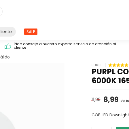
liente
SALE
Pide consejo a nuestro experto servicio de atención al
cliente
álido
PURPL
PURPL CO
6000K 16
8,99
11,99
IVA i
COB LED Downligh