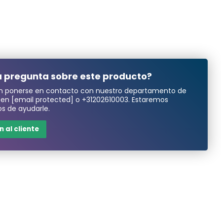
 pregunta sobre este producto?
n ponerse en contacto con nuestro departamento de
a en
[email protected]
o
+31202610003
. Estaremos
s de ayudarle.
 al cliente