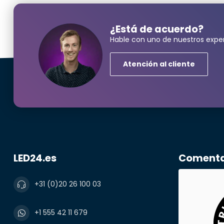
¿Está de acuerdo?
Hable con uno de nuestros exper
¿Neces
Atención al cliente
Nombre y ape
correo electr
LED24.es
Comentar
+31 (0)20 26 100 03
Número de te
+1 555 42 11 679