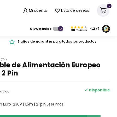
0
Mi cuenta
Lista de deseos
€
IVA incluido
4.2
/5
38
reviews
5 años de garantía
para todos los productos
(74)
ble de Alimentación Europeo
 2 Pin
Disponible
ncluido
 Euro-230V | 1,5m | 2-pin
Leer más
.