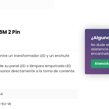
5M 2 Pin
¿Alguna
No dude e
asistenci
encantado
entre un transformador LED y un enchufe
Atención
 de su panel LED o lámpara empotrada LED
esorios directamente a la toma de corriente.
54
-EU-W