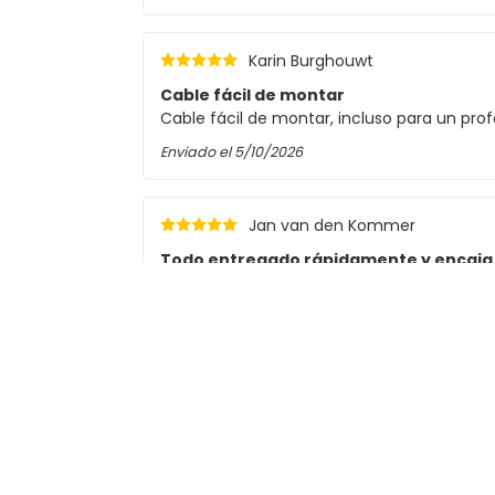
Karin Burghouwt
Cable fácil de montar
Cable fácil de montar, incluso para un pr
Enviado el
5/10/2026
Jan van den Kommer
Todo entregado rápidamente y encaj
Todo entregado rápidamente y ajustado 
Enviado el
4/28/2026
Siegfried Kaufmann
encaja.
encaja.
Enviado el
3/9/2026