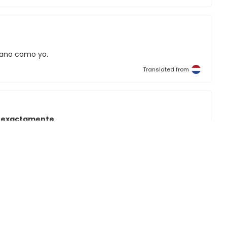
ofano como yo.
Translated from
a exactamente
exactamente
Translated from
Translated from