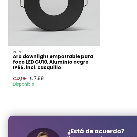
PURPL
Aro downlight empotrable para
foco LED GU10, Aluminio negro
IP65, incl. casquillo
€7,99
€12,99
Disponible
¿Neces
Nombre y ape
¿Está de acuerdo?