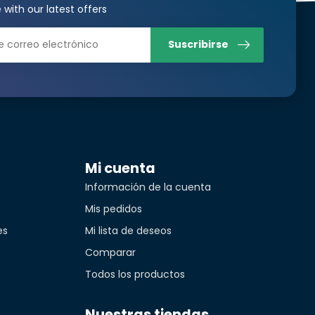
 with our latest offers
Suscribirse
Translated from
Translated from
Mi cuenta
Información de la cuenta
Mis pedidos
0%. Entrega rápida. Adecuado para el foco Phillips Hue
idad*
es
Mi lista de deseos
Translated from
Comparar
Todos los productos
Nuestras tiendas