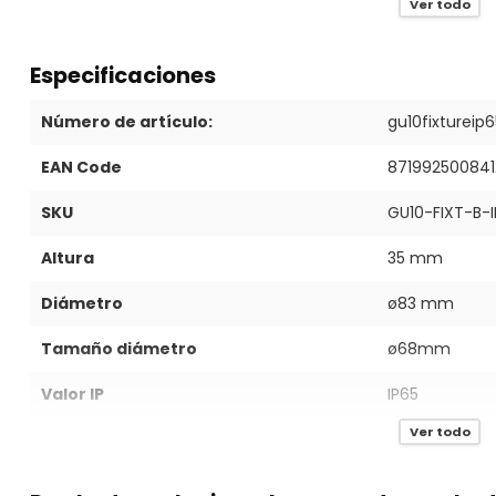
Ver todo
techos falsos.
¡Atención!:
Casquillo GU10 incluido con el marco empotrabl
Especificaciones
Número de artículo:
gu10fixtureip6
EAN Code
871992500841
SKU
GU10-FIXT-B-I
Altura
35 mm
Diámetro
ø83 mm
Tamaño diámetro
ø68mm
Valor IP
IP65
Ver todo
Color marco
Negro
Material marco
Aluminio