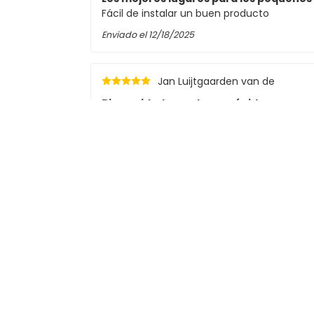
Fácil de instalar un buen producto
Enviado el
12/18/2025
Jan Luijtgaarden van de
Bien cuidado y entrega rápida
Bien cuidado y entrega rápida
Enviado el
9/21/2025
rp brand
Enviado el
9/4/2025
E.W. Hartsuiker
Los productos son buenos
Los productos son buenos, he pedido allí d
posible, pero entonces también tuvo que e