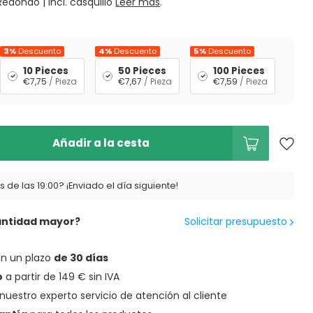
Redondo | incl. casquillo
Leer más
.
3%
Descuento
4%
Descuento
5%
Descuento
10 Pieces
50 Pieces
100 Pieces
€7,75
/ Pieza
€7,67
/ Pieza
€7,59
/ Pieza
Añadir a la cesta
 de las 19:00? ¡Enviado el día siguiente!
antidad mayor?
Solicitar presupuesto
en un plazo
de 30 días
o
a partir de 149 € sin IVA
nuestro experto servicio de atención al cliente