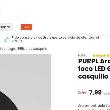
liente
SALE
Pide consejo a nuestro experto servicio de atención al
cliente
o negro IP65, incl. casquillo
PURPL
PURPL Ar
foco LED 
casquillo
7,99
12,99
IVA i
Aro empotrable foc