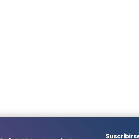
especialmente para una tienda online
Enviado el
7/30/2025
emmanuel guillon
El producto se corresponde perfectame
El producto corresponde perfectamente a la
Enviado el
4/24/2025
na Bos
Enviado el
4/23/2025
ita una cantidad mayor?
Melvin Verhoeven
Buen precio y envío muy rápido.
Buen precio y envío muy rápido.
llidos*
Suscribirs
Enviado el
2/24/2025