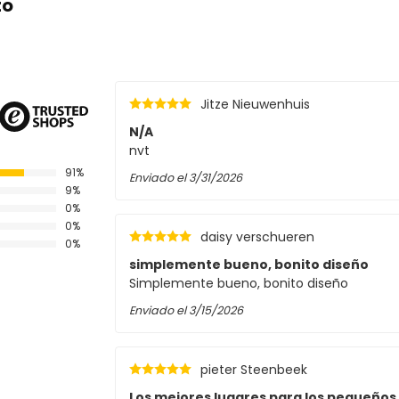
to
CC
Jitze Nieuwenhuis
N/A
nvt
91%
Enviado el
3/31/2026
9%
0%
0%
daisy verschueren
0%
simplemente bueno, bonito diseño
Simplemente bueno, bonito diseño
Enviado el
3/15/2026
pieter Steenbeek
Los mejores lugares para los pequeños