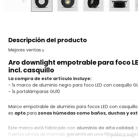
Descripción del producto
Mejores ventas
☼
Aro downlight empotrable para foco LE
incl. casquillo
La compra de este artículo incluye:
- 1x marco de aluminio negro para foco LED con casquillo GU
- 1x portalámparas GU10
Marco empotrable de aluminio para focos LED con casquillo
es
apto
para
zonas húmedas como baños, duchas y ext
Este marco está fabricado con
aluminio de alta calidad
, 
fuertes pinzas de montaje
garantizan una fijación y suj