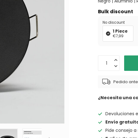
Negro | Aluminio | 
Bulk discount
No discount
1 Piece
€7,99
Pedido antes
¿Necesita una c
Devoluciones 
Envío gratuit
Pide consejo a 