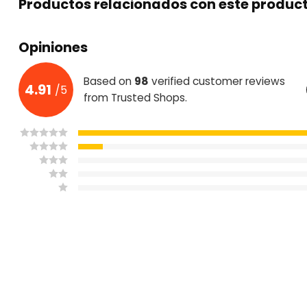
Productos relacionados con este produc
Casquillo
GU10
Opiniones
Certificados
CE, ROHS & F
Garantía
2 años
Based on
98
verified customer reviews
4.91
/
5
from Trusted Shops.