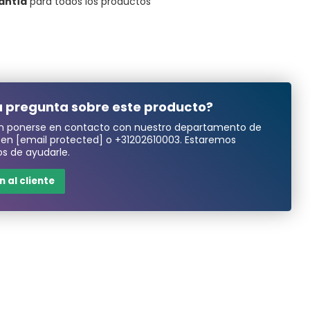
antía
para todos los productos
 pregunta sobre este producto?
n ponerse en contacto con nuestro departamento de
a en
[email protected]
o
+31202610003
. Estaremos
s de ayudarle.
 al cliente