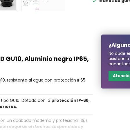
5 años de gar
¿Alguna
No dude e
D GU10, Aluminio negro IP65,
asistenci
encantado
Atención
10, resistente al agua con protección IP65
 tipo GU10. Dotado con la
protección IP-65
,
eriores
.
con un acabado moderno y profesional. Sus
eción seguras en techos suspendidos y