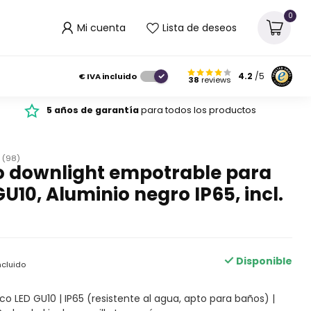
0
Mi cuenta
Lista de deseos
€
IVA incluido
4.2
/5
38
reviews
5 años de garantía
para todos los productos
(98)
o downlight empotrable para
GU10, Aluminio negro IP65, incl.
Disponible
ncluido
o LED GU10 | IP65 (resistente al agua, apto para baños) |