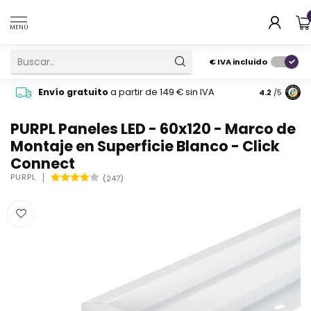
MENÚ
€
IVA incluido
Pide cons
Envío gratuito
a partir de 149 € sin IVA
4.2
/5
atención 
PURPL Paneles LED - 60x120 - Marco de
Montaje en Superficie Blanco - Click
Connect
PURPL
(247)