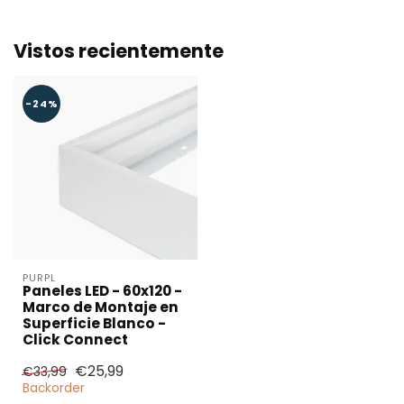
Vistos recientemente
-24%
PURPL
Paneles LED - 60x120 -
Marco de Montaje en
Superficie Blanco -
Click Connect
€25,99
€33,99
¿Necesita una
Backorder