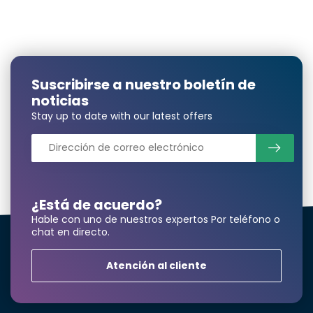
cantidad mayor?
Nombre y apellidos*
Suscribirse a nuestro boletín de
noticias
Stay up to date with our latest offers
correo electrónico*
¿Está de acuerdo?
Número de teléfono*
Hable con uno de nuestros expertos Por teléfono o
chat en directo.
Atención al cliente
Nombre de la empresa