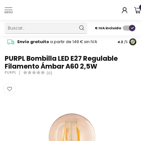
MENÚ
€
IVA incluido
Pide cons
Envío gratuito
a partir de 149 € sin IVA
4.2
/5
atención 
PURPL Bombilla LED E27 Regulable
Filamento Ámbar A60 2,5W
PURPL
(0)