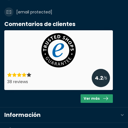
[email protected]
¿Necesita una
Comentarios de clientes
cantidad mayor?
Nombre y apellidos*
4.2
/5
38 reviews
correo electrónico*
Ver más
Número de teléfono*
Información