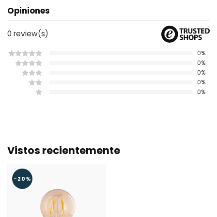
Opiniones
0
review(s)
0%
0%
0%
0%
0%
Vistos recientemente
-20%